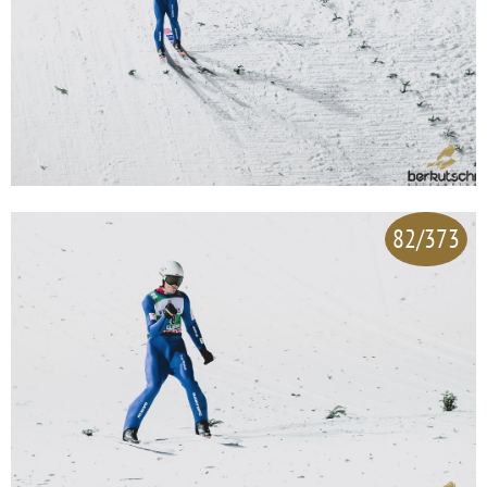
82/373