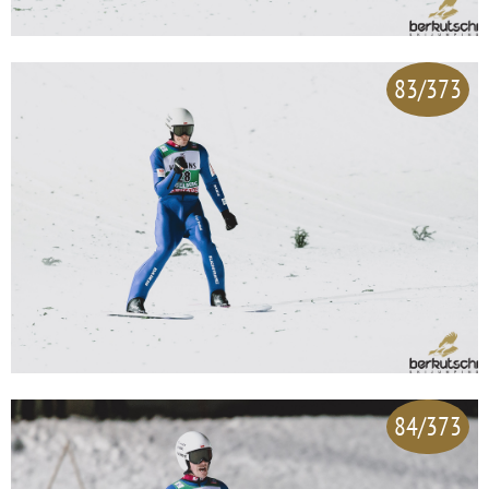
83/373
84/373