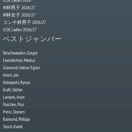
ICOC Ladies 2026
W杯男子 2026/27
W杯女子 2026/27
コンチ杯男子 2026/27
ICOC Ladies 2026/27
ベストジャンパー
Deschwanden, Gregor
Eisenbichler, Markus
Granerud, Halvor Egner
Hoerl, Jan
Kobayashi, Ryoyu
Kraft, Stefan
Lanisek, Anze
Paschke, Pius
Prevc, Domen
Raimund, Philipp
Stoch, Kamil