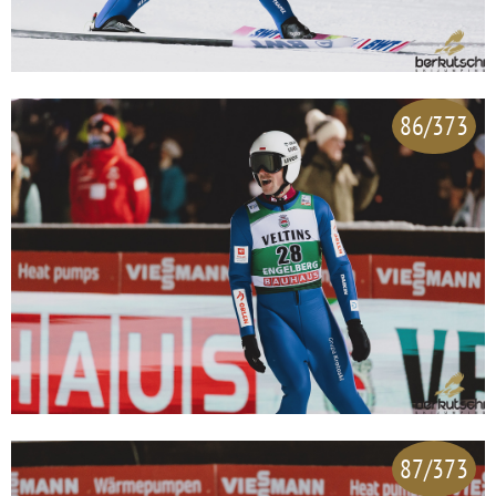
86/373
87/373