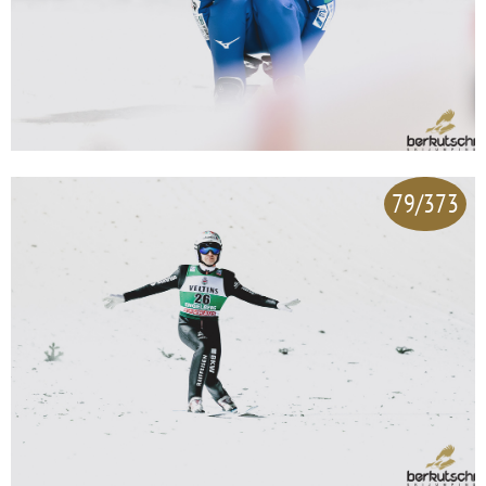
79/373