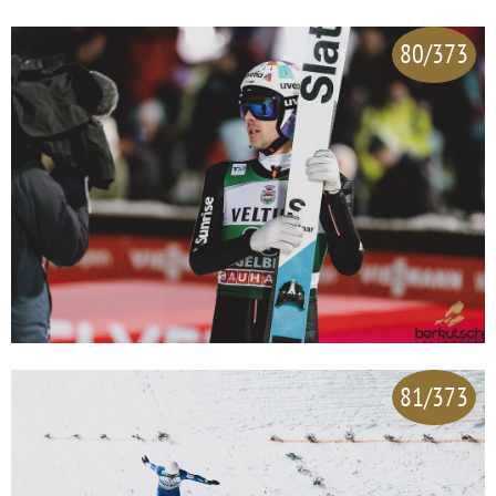
80/373
81/373