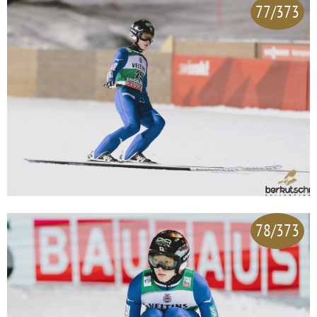
77/373
78/373