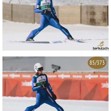
85/373