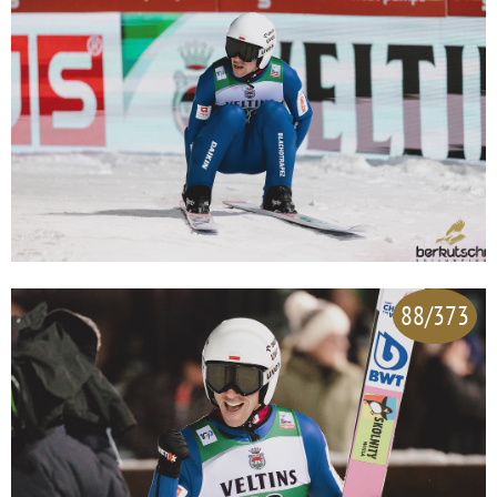
88/373