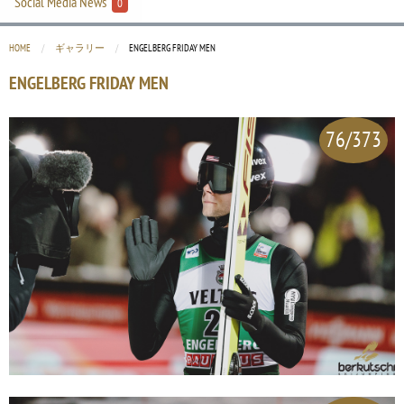
Social Media News
0
HOME
ギャラリー
CURRENT:
ENGELBERG FRIDAY MEN
ENGELBERG FRIDAY MEN
76/373