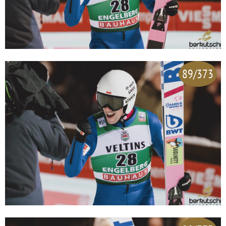
89/373