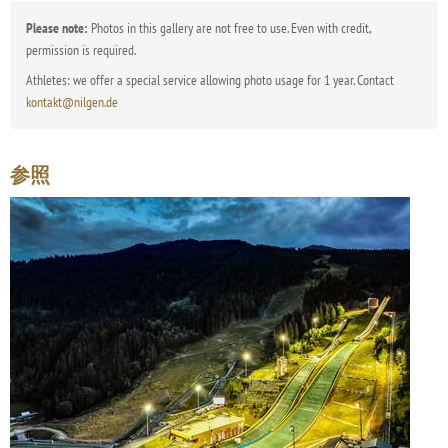
Please note:
Photos in this gallery are not free to use. Even with credit,
permission is required.
Athletes: we offer a special service allowing photo usage for 1 year. Contact
kontakt@nilgen.de
参照