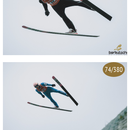
74/380