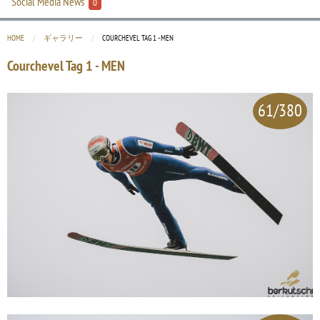
Social Media News
0
HOME
ギャラリー
CURRENT:
COURCHEVEL TAG 1 - MEN
Courchevel Tag 1 - MEN
61/380