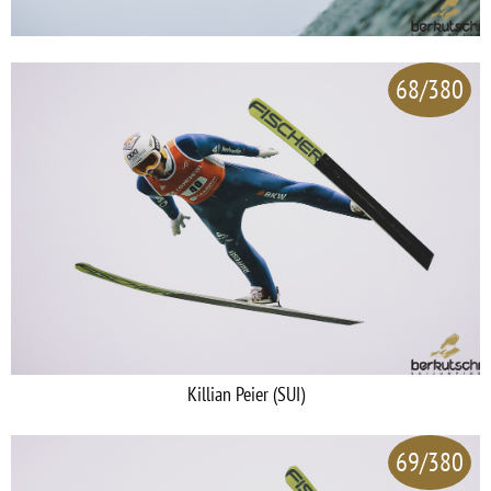
68/380
Killian Peier (SUI)
69/380