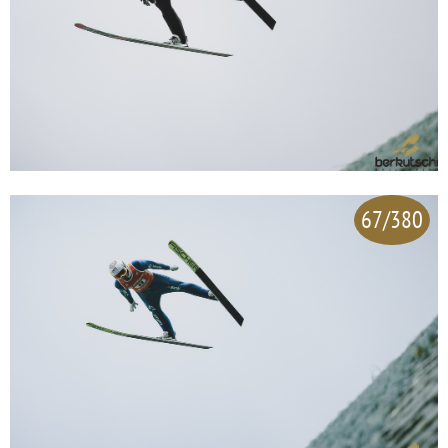
67/380