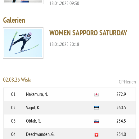
18.01.2025 09:30
Galerien
WOMEN SAPPORO SATURDAY
18.01.2025 20:18
02.08.26 Wisla
GP Herren
01
Nakamura, N.
272.9
02
Vagul, K.
260.5
03
Oblak, R.
254.5
04
Deschwanden, G.
254.0