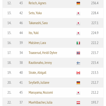
12.
43
Reisch, Agnes
236.4
13.
42
Seto, Yuka
228.4
14.
46
Takanashi, Sara
227.1
15.
44
Ito, Yuki
224.9
16.
39
Malsiner, Lara
222.2
17.
34
Traaserud, Heidi Dyhre
215.7
18.
38
Rautionaho, Jenny
215.4
19.
40
Strate, Abigail
213.5
20.
41
Seyfarth, Juliane
212.7
21.
45
Maruyama, Nozomi
212.2
22.
37
Muehlbacher, Julia
193.7