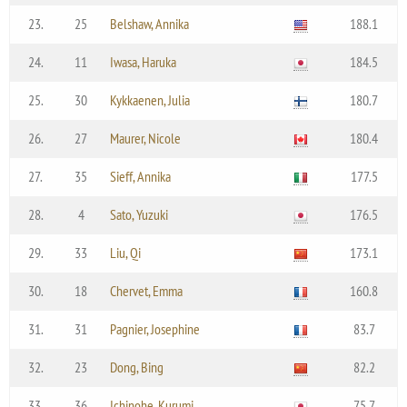
23.
25
Belshaw, Annika
188.1
24.
11
Iwasa, Haruka
184.5
25.
30
Kykkaenen, Julia
180.7
26.
27
Maurer, Nicole
180.4
27.
35
Sieff, Annika
177.5
28.
4
Sato, Yuzuki
176.5
29.
33
Liu, Qi
173.1
30.
18
Chervet, Emma
160.8
31.
31
Pagnier, Josephine
83.7
32.
23
Dong, Bing
82.2
33.
36
Ichinohe, Kurumi
75.7