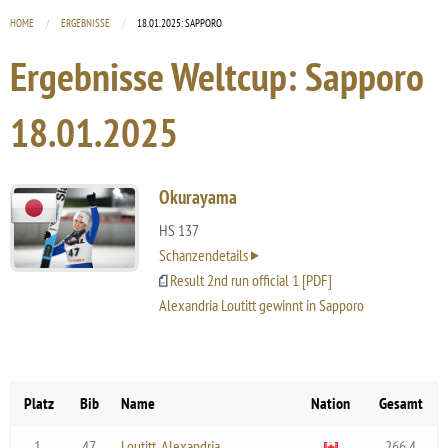
HOME
ERGEBNISSE
CURRENT:
18.01.2025: SAPPORO
Ergebnisse Weltcup: Sapporo
18.01.2025
Okurayama
HS 137
Schanzendetails
Result 2nd run official 1 [PDF]
Alexandria Loutitt gewinnt in Sapporo
Platz
Bib
Name
Nation
Gesamt
1.
47
Loutitt, Alexandria
266.4