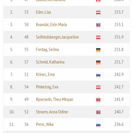
2.
53
Eder, Lisa
253.7
3.
50
Kvandal, Eirin Maria
253.1
4.
48
Seifriedsberger, Jacqueline
251.9
5.
55
Freitag, Selina
251.8
6.
57
Schmid, Katharina
251.7
7.
51
Klinec, Ema
242.9
8.
54
Pinkelnig, Eva
242.7
9.
49
Bjoerseth, Thea Minyan
241.9
10.
52
Stroem, Anna Odine
240.7
11.
56
Prevc, Nika
236.6