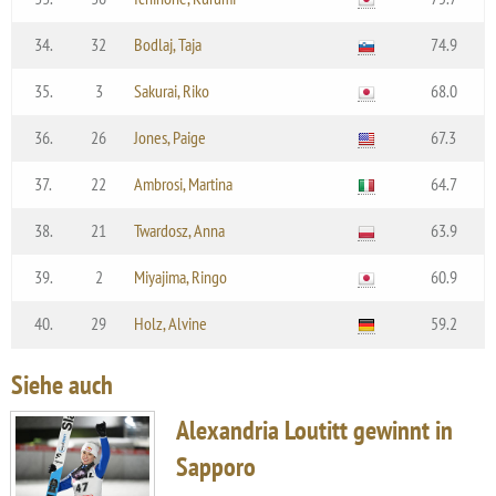
34.
32
Bodlaj, Taja
74.9
35.
3
Sakurai, Riko
68.0
36.
26
Jones, Paige
67.3
37.
22
Ambrosi, Martina
64.7
38.
21
Twardosz, Anna
63.9
39.
2
Miyajima, Ringo
60.9
40.
29
Holz, Alvine
59.2
Siehe auch
Alexandria Loutitt gewinnt in
Sapporo