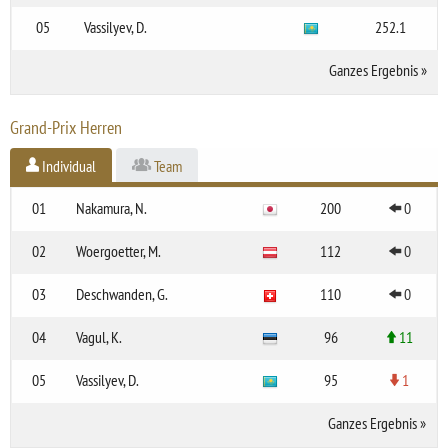
05
Vassilyev, D.
252.1
Ganzes Ergebnis
»
Grand-Prix Herren
Individual
Team
01
Nakamura, N.
200
0
02
Woergoetter, M.
112
0
03
Deschwanden, G.
110
0
04
Vagul, K.
96
11
05
Vassilyev, D.
95
1
Ganzes Ergebnis
»