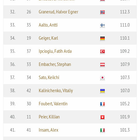
32.
26
Granerud, Halvor Egner
112.3
33.
35
Aalto, Antti
111.0
34.
19
Geiger, Karl
110.1
35.
37
Ipcioglu, Fatih Arda
109.2
36.
33
Embacher, Stephan
107.9
37.
34
Sato, Keiichi
107.3
38.
42
Kalinichenko, Vitaliy
107.0
39.
30
Foubert, Valentin
105.2
40.
11
Peier, Killian
101.9
41.
41
Insam, Alex
101.3