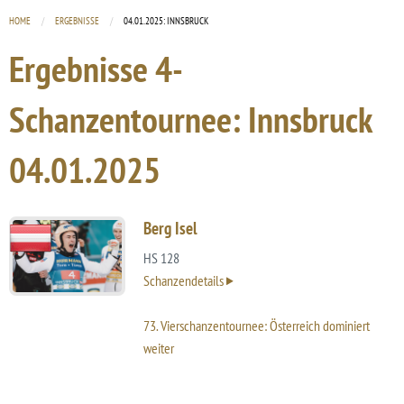
HOME
ERGEBNISSE
CURRENT:
04.01.2025: INNSBRUCK
Ergebnisse 4-
Schanzentournee: Innsbruck
04.01.2025
Berg Isel
HS 128
Schanzendetails
73. Vierschanzentournee: Österreich dominiert
weiter