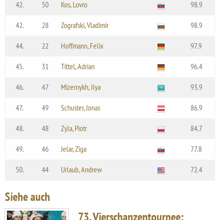
42.
50
Kos, Lovro
98.9
42.
28
Zografski, Vladimir
98.9
44.
22
Hoffmann, Felix
97.9
45.
31
Tittel, Adrian
96.4
46.
47
Mizernykh, Ilya
93.9
47.
49
Schuster, Jonas
86.9
48.
48
Zyla, Piotr
84.7
49.
46
Jelar, Ziga
77.8
50.
44
Urlaub, Andrew
72.4
Siehe auch
73. Vierschanzentournee: