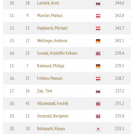
10.
18
Lanisek, Anze
244.6
11.
9
Mueller, Markus
242.8
12.
12
Hayboeck, Michael
242.7
13.
17
Wellinger, Andreas
241.1
14.
23
Sundal, Kristoffer Eriksen
239.4
15.
7
Raimund, Philipp
239.3
16.
15
Fettner, Manuel
238.7
17.
16
Zajc, Timi
237.2
18.
43
Villumstadt, Fredrik
235.2
19.
13
Oestvold, Benjamin
235.0
20.
10
Kobayashi, Ryoyu
233.1