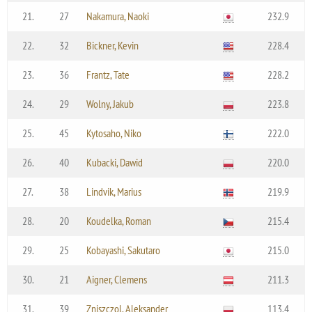
21.
27
Nakamura, Naoki
232.9
22.
32
Bickner, Kevin
228.4
23.
36
Frantz, Tate
228.2
24.
29
Wolny, Jakub
223.8
25.
45
Kytosaho, Niko
222.0
26.
40
Kubacki, Dawid
220.0
27.
38
Lindvik, Marius
219.9
28.
20
Koudelka, Roman
215.4
29.
25
Kobayashi, Sakutaro
215.0
30.
21
Aigner, Clemens
211.3
31.
39
Zniszczol, Aleksander
113.4