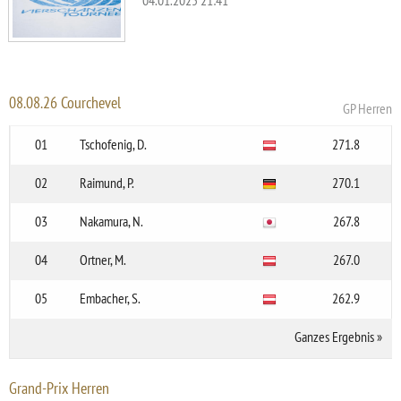
04.01.2025 21:41
08.08.26 Courchevel
GP Herren
01
Tschofenig, D.
271.8
02
Raimund, P.
270.1
03
Nakamura, N.
267.8
04
Ortner, M.
267.0
05
Embacher, S.
262.9
Ganzes Ergebnis
»
Grand-Prix Herren