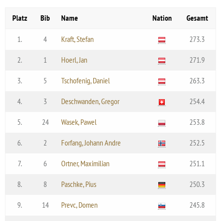
Platz
Bib
Name
Nation
Gesamt
1.
4
Kraft, Stefan
273.3
2.
1
Hoerl, Jan
271.9
3.
5
Tschofenig, Daniel
263.3
4.
3
Deschwanden, Gregor
254.4
5.
24
Wasek, Pawel
253.8
6.
2
Forfang, Johann Andre
252.5
7.
6
Ortner, Maximilian
251.1
8.
8
Paschke, Pius
250.3
9.
14
Prevc, Domen
245.8