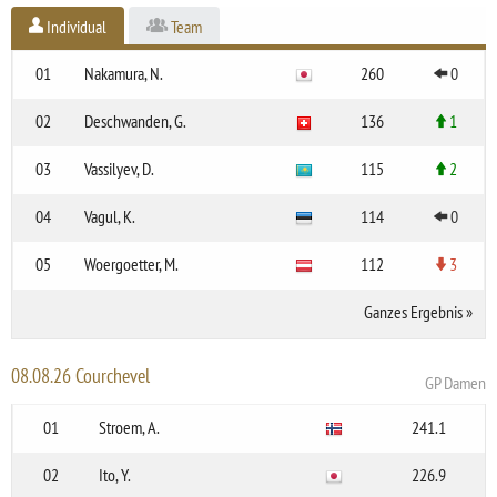
Individual
Team
01
Nakamura, N.
260
0
02
Deschwanden, G.
136
1
03
Vassilyev, D.
115
2
04
Vagul, K.
114
0
05
Woergoetter, M.
112
3
Ganzes Ergebnis
»
08.08.26 Courchevel
GP Damen
01
Stroem, A.
241.1
02
Ito, Y.
226.9