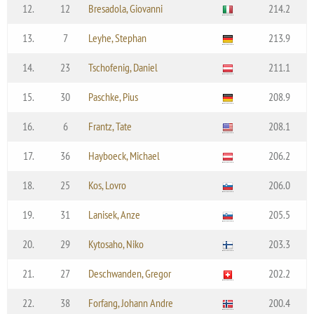
12.
12
Bresadola, Giovanni
214.2
13.
7
Leyhe, Stephan
213.9
14.
23
Tschofenig, Daniel
211.1
15.
30
Paschke, Pius
208.9
16.
6
Frantz, Tate
208.1
17.
36
Hayboeck, Michael
206.2
18.
25
Kos, Lovro
206.0
19.
31
Lanisek, Anze
205.5
20.
29
Kytosaho, Niko
203.3
21.
27
Deschwanden, Gregor
202.2
22.
38
Forfang, Johann Andre
200.4