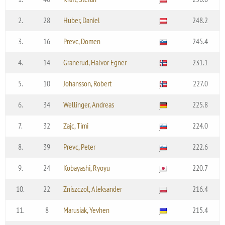
2.
28
Huber, Daniel
248.2
3.
16
Prevc, Domen
245.4
4.
14
Granerud, Halvor Egner
231.1
5.
10
Johansson, Robert
227.0
6.
34
Wellinger, Andreas
225.8
7.
32
Zajc, Timi
224.0
8.
39
Prevc, Peter
222.6
9.
24
Kobayashi, Ryoyu
220.7
10.
22
Zniszczol, Aleksander
216.4
11.
8
Marusiak, Yevhen
215.4