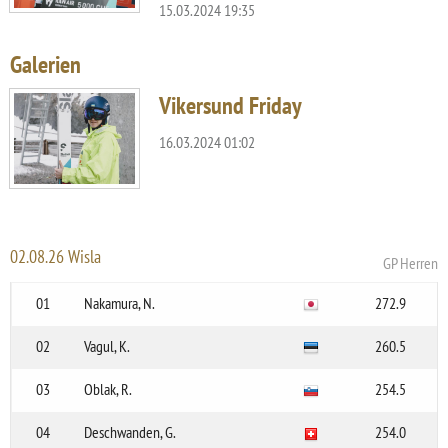
15.03.2024 19:35
Galerien
Vikersund Friday
16.03.2024 01:02
02.08.26 Wisla
GP Herren
01
Nakamura, N.
272.9
02
Vagul, K.
260.5
03
Oblak, R.
254.5
04
Deschwanden, G.
254.0