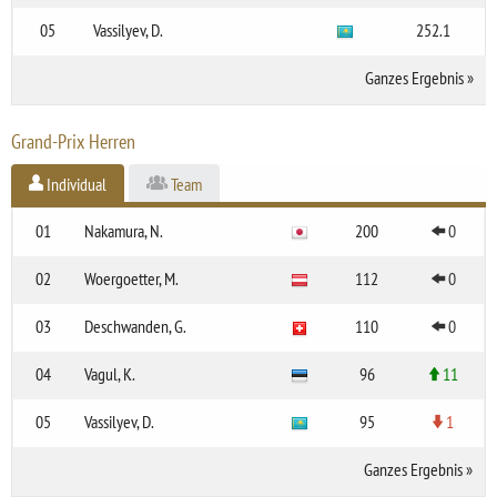
05
Vassilyev, D.
252.1
Ganzes Ergebnis
»
Grand-Prix Herren
Individual
Team
01
Nakamura, N.
200
0
02
Woergoetter, M.
112
0
03
Deschwanden, G.
110
0
04
Vagul, K.
96
11
05
Vassilyev, D.
95
1
Ganzes Ergebnis
»