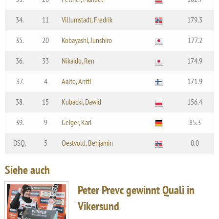
34.
11
Villumstadt, Fredrik
179.3
35.
20
Kobayashi, Junshiro
177.2
36.
33
Nikaido, Ren
174.9
37.
4
Aalto, Antti
171.9
38.
15
Kubacki, Dawid
156.4
39.
9
Geiger, Karl
85.3
DSQ.
5
Oestvold, Benjamin
0.0
Siehe auch
Peter Prevc gewinnt Quali in
Vikersund