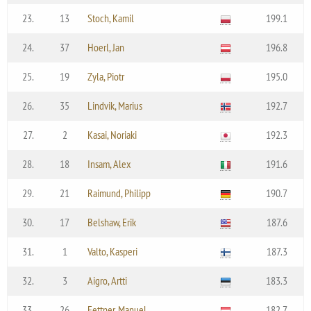
23.
13
Stoch, Kamil
199.1
24.
37
Hoerl, Jan
196.8
25.
19
Zyla, Piotr
195.0
26.
35
Lindvik, Marius
192.7
27.
2
Kasai, Noriaki
192.3
28.
18
Insam, Alex
191.6
29.
21
Raimund, Philipp
190.7
30.
17
Belshaw, Erik
187.6
31.
1
Valto, Kasperi
187.3
32.
3
Aigro, Artti
183.3
33.
26
Fettner, Manuel
182.7