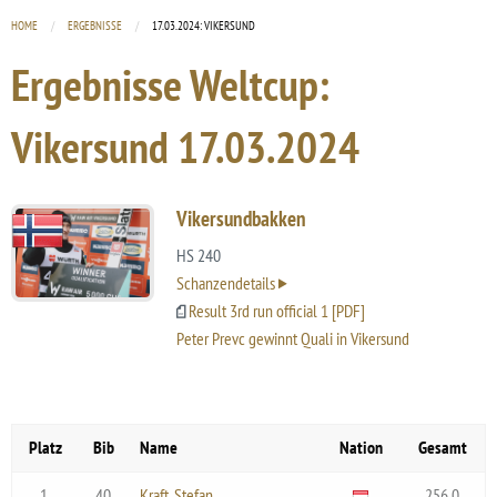
HOME
ERGEBNISSE
CURRENT:
17.03.2024: VIKERSUND
Ergebnisse Weltcup:
Vikersund
17.03.2024
Vikersundbakken
HS 240
Schanzendetails
Result 3rd run official 1 [PDF]
Peter Prevc gewinnt Quali in Vikersund
Platz
Bib
Name
Nation
Gesamt
1.
40
Kraft, Stefan
256.0