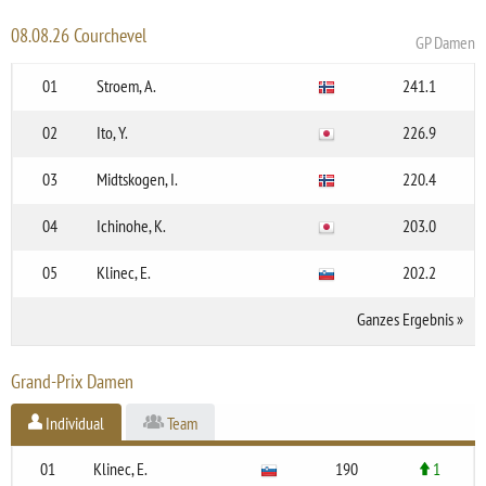
08.08.26 Courchevel
GP Damen
01
Stroem, A.
241.1
02
Ito, Y.
226.9
03
Midtskogen, I.
220.4
04
Ichinohe, K.
203.0
05
Klinec, E.
202.2
Ganzes Ergebnis
»
Grand-Prix Damen
Individual
Team
01
Klinec, E.
190
1