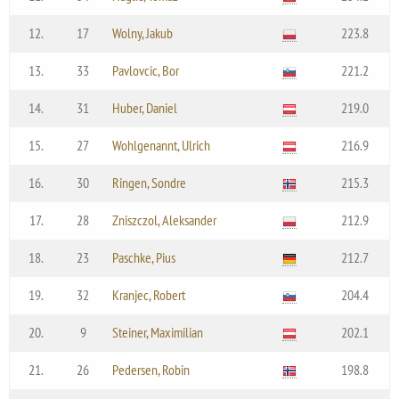
12.
17
Wolny, Jakub
223.8
13.
33
Pavlovcic, Bor
221.2
14.
31
Huber, Daniel
219.0
15.
27
Wohlgenannt, Ulrich
216.9
16.
30
Ringen, Sondre
215.3
17.
28
Zniszczol, Aleksander
212.9
18.
23
Paschke, Pius
212.7
19.
32
Kranjec, Robert
204.4
20.
9
Steiner, Maximilian
202.1
21.
26
Pedersen, Robin
198.8