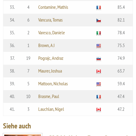
33.
4
Contamine, Mathis
85.4
34.
6
Vancura, Tomas
82.1
35.
2
Varesco, Daniele
78.4
36.
1
Brown, A J
75.5
37.
19
Pograjc, Andraz
74.9
38.
7
Maurer, Joshua
63.7
39.
5
Mattoon, Nicholas
59.4
40.
10
Brasme, Paul
47.4
41.
3
Lauchlan, Nigel
47.2
Siehe auch