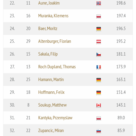
22.
11
Aune, Joakim
198.6
23.
16
Muranka, Klemens
197.4
24.
20
Baer, Moritz
196.5
25.
29
Altenburger, Florian
195.2
26.
15
Sakala, Filip
181.1
27.
13
Roch Dupland, Thomas
173.9
28.
25
Hamann, Martin
163.1
29.
18
Hoffmann, Felix
151.4
30.
8
Soukup, Matthew
143.1
31.
21
Kantyka, Przemyslaw
89.0
32.
22
Zupancic, Miran
85.9