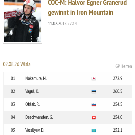
COC-M: Halvor Egner Granerud
gewinnt in Iron Mountain
11.02.2018 22:14
02.08.26 Wisla
GP Herren
01
Nakamura, N.
272.9
02
Vagul, K.
260.5
03
Oblak, R.
254.5
04
Deschwanden, G.
254.0
05
Vassilyev, D.
252.1