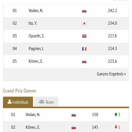
01
Vodan, N.
242.2
02
Ito, Y.
234.0
03
Opseth, S.
227.8
04
Pagnier, J.
224.3
05
Klinec, E.
223.6
Ganzes Ergebnis
»
Grand-Prix Damen
Individual
Team
01
Vodan, N.
150
3
02
Klinec, E.
145
1