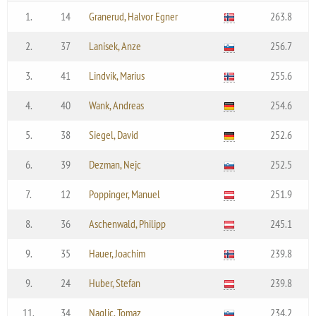
1.
14
Granerud, Halvor Egner
263.8
2.
37
Lanisek, Anze
256.7
3.
41
Lindvik, Marius
255.6
4.
40
Wank, Andreas
254.6
5.
38
Siegel, David
252.6
6.
39
Dezman, Nejc
252.5
7.
12
Poppinger, Manuel
251.9
8.
36
Aschenwald, Philipp
245.1
9.
35
Hauer, Joachim
239.8
9.
24
Huber, Stefan
239.8
11.
34
Naglic, Tomaz
234.2