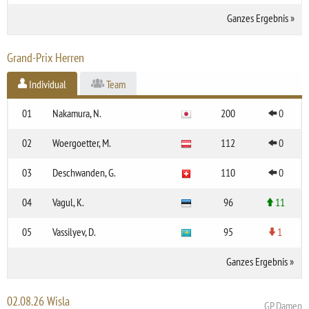
Ganzes Ergebnis
»
Grand-Prix Herren
Individual
Team
01
Nakamura, N.
200
0
02
Woergoetter, M.
112
0
03
Deschwanden, G.
110
0
04
Vagul, K.
96
11
05
Vassilyev, D.
95
1
Ganzes Ergebnis
»
02.08.26 Wisla
GP Damen