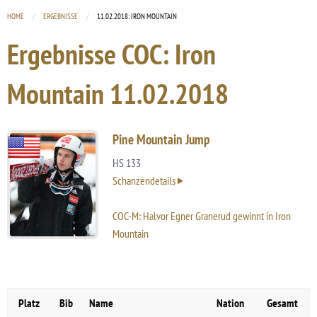
HOME
ERGEBNISSE
CURRENT:
11.02.2018: IRON MOUNTAIN
Ergebnisse COC: Iron
Mountain
11.02.2018
Pine Mountain Jump
HS 133
Schanzendetails
COC-M: Halvor Egner Granerud gewinnt in Iron
Mountain
Platz
Bib
Name
Nation
Gesamt