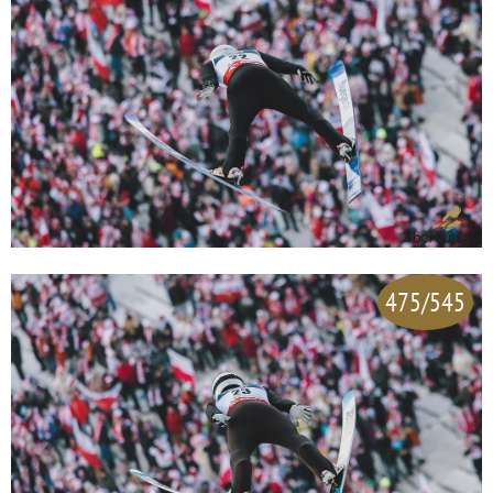
475/545