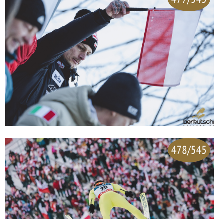
478/545