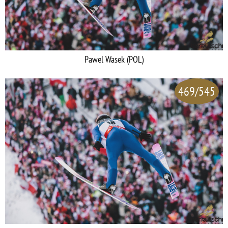
Pawel Wasek (POL)
469/545