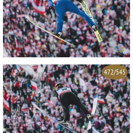
472/545