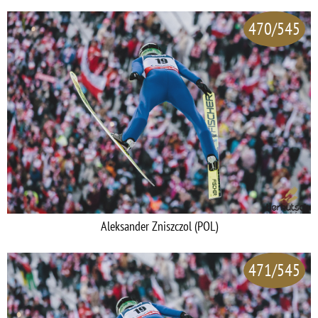
470/545
Aleksander Zniszczol (POL)
471/545