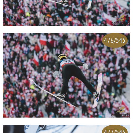
476/545
477/545