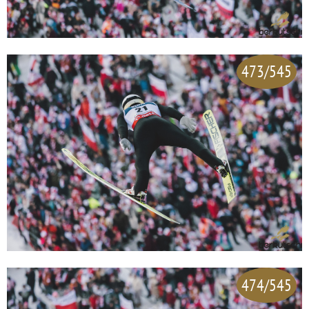
473/545
474/545