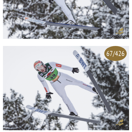
67/426