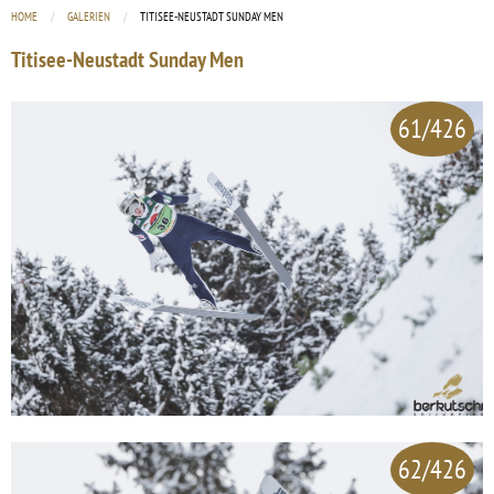
HOME
GALERIEN
CURRENT:
TITISEE-NEUSTADT SUNDAY MEN
Titisee-Neustadt Sunday Men
61/426
62/426