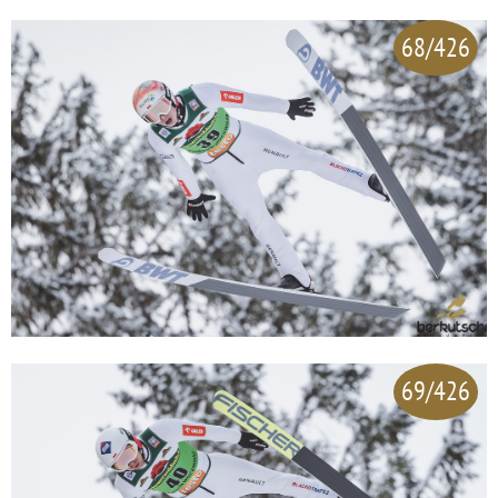
68/426
69/426