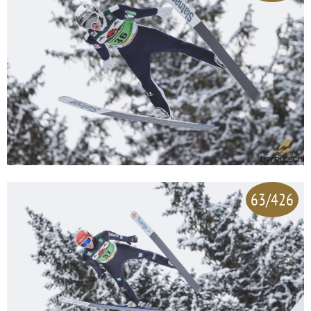
63/426