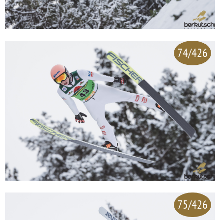
74/426
75/426