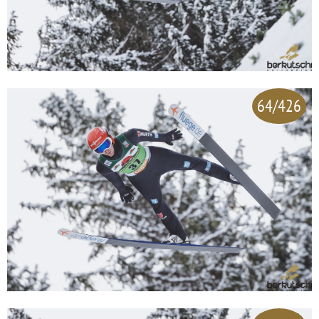
64/426