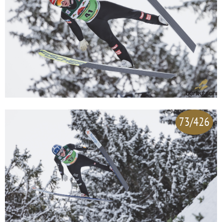
73/426