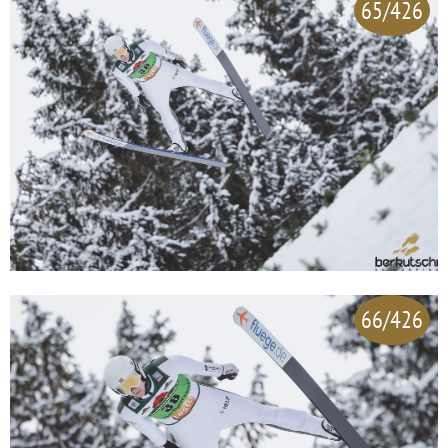
65/426
66/426