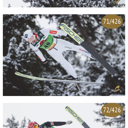
71/426
72/426