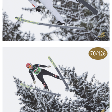
70/426