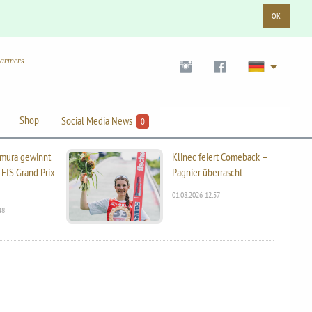
OK
artners
Shop
Social Media News
0
mura gewinnt
Klinec feiert Comeback –
 FIS Grand Prix
Pagnier überrascht
01.08.2026 12:57
48