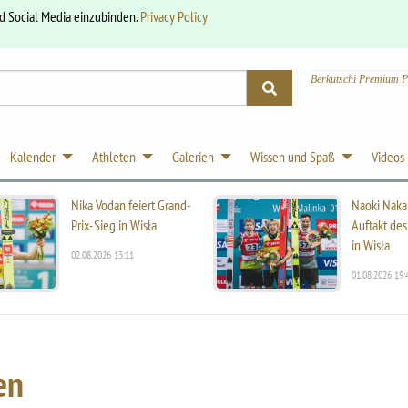
nd Social Media einzubinden.
Privacy Policy
Berkutschi Premium P
Kalender
Athleten
Galerien
Wissen und Spaß
Videos
Nika Vodan feiert Grand-
Naoki Naka
Prix-Sieg in Wisła
Auftakt des
in Wisła
02.08.2026 13:11
01.08.2026 19:
en