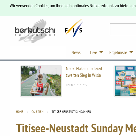
Wir verwenden Cookies, um Ihnen ein optimales Nutzererlebnis zu bieten u
News
Live
Ergebnisse
Naoki Nakamura feiert
zweiten Sieg in Wisła
02.08.2026 16:55
HOME
GALERIEN
CURRENT:
TITISEE-NEUSTADT SUNDAY MEN
Titisee-Neustadt Sunday M