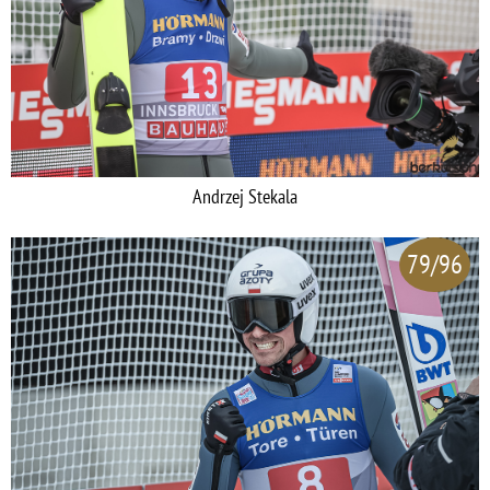
Andrzej Stekala
79/96