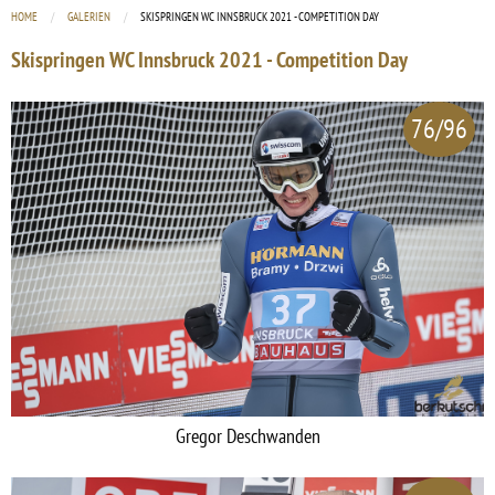
HOME
GALERIEN
CURRENT:
SKISPRINGEN WC INNSBRUCK 2021 - COMPETITION DAY
Skispringen WC Innsbruck 2021 - Competition Day
76/96
Gregor Deschwanden