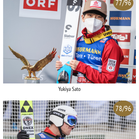
77/96
Yukiya Sato
78/96