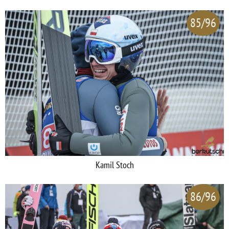
85/96
Kamil Stoch
86/96