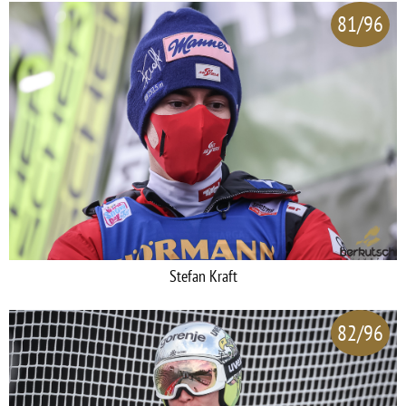
81/96
Stefan Kraft
82/96