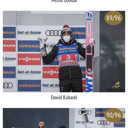
Michal Dolezal
89/96
Dawid Kubacki
90/96