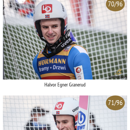
70/96
Halvor Egner Granerud
71/96