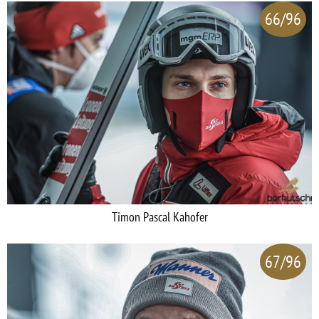
66/96
Timon Pascal Kahofer
67/96