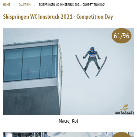
HOME
GALERIEN
CURRENT:
SKISPRINGEN WC INNSBRUCK 2021 - COMPETITION DAY
Skispringen WC Innsbruck 2021 - Competition Day
61/96
Maciej Kot