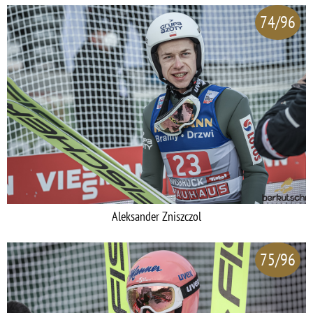
74/96
Aleksander Zniszczol
75/96