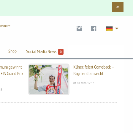
OK
artners
Shop
Social Media News
0
mura gewinnt
Klinec feiert Comeback –
 FIS Grand Prix
Pagnier überrascht
01.08.2026 12:57
48