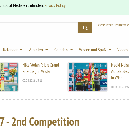
nd Social Media einzubinden.
Privacy Policy
Berkutschi Premium P
Kalender
Athleten
Galerien
Wissen und Spaß
Videos
Nika Vodan feiert Grand-
Naoki Naka
Prix-Sieg in Wisła
Auftakt des
in Wisła
02.08.2026 13:11
01.08.2026 19:
7 - 2nd Competition