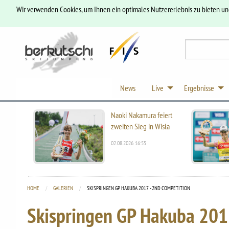
Wir verwenden Cookies, um Ihnen ein optimales Nutzererlebnis zu bieten u
News
Live
Ergebnisse
Naoki Nakamura feiert
zweiten Sieg in Wisła
02.08.2026 16:55
HOME
GALERIEN
CURRENT:
SKISPRINGEN GP HAKUBA 2017 - 2ND COMPETITION
Skispringen GP Hakuba 201