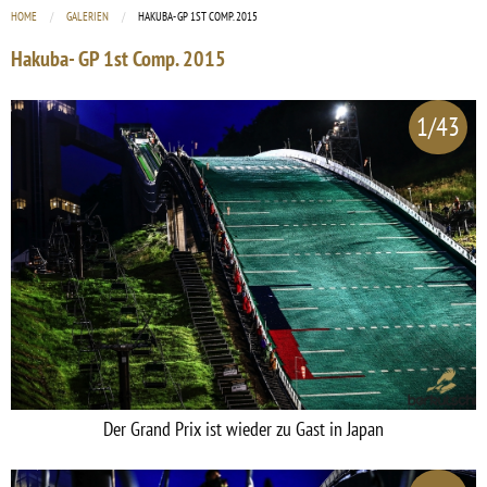
HOME
GALERIEN
CURRENT:
HAKUBA- GP 1ST COMP. 2015
Hakuba- GP 1st Comp. 2015
1/43
Der Grand Prix ist wieder zu Gast in Japan