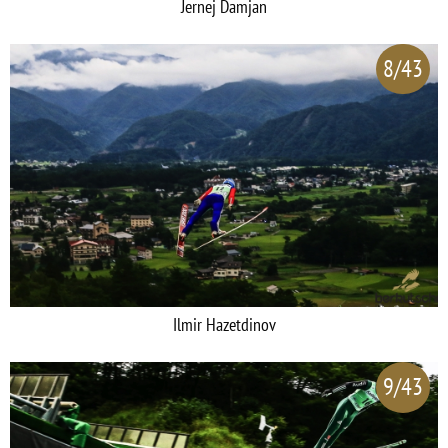
Jernej Damjan
8/43
Ilmir Hazetdinov
9/43