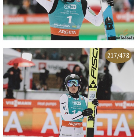
217/478