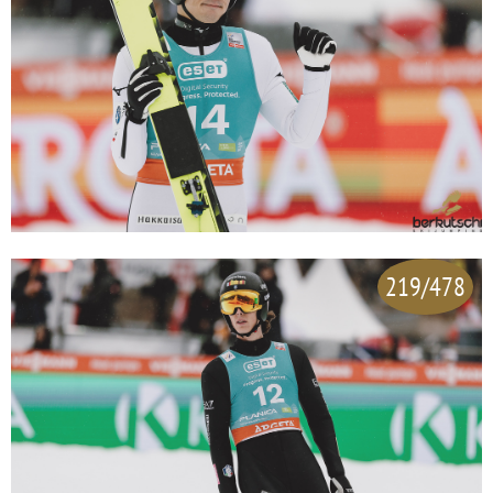
219/478