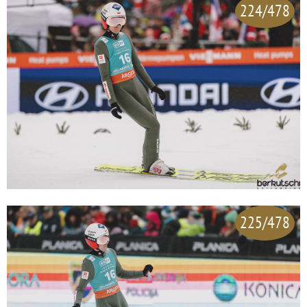
224/478
225/478