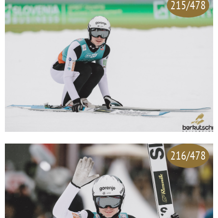
215/478
216/478