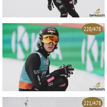
220/478
221/478