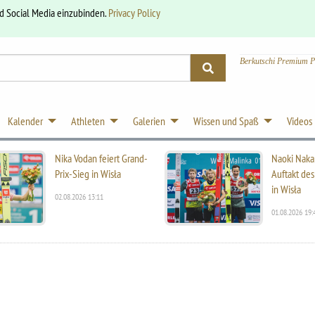
nd Social Media einzubinden.
Privacy Policy
Berkutschi Premium P
Kalender
Athleten
Galerien
Wissen und Spaß
Videos
Nika Vodan feiert Grand-
Naoki Naka
Prix-Sieg in Wisła
Auftakt des
in Wisła
02.08.2026 13:11
01.08.2026 19: