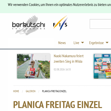
Wir verwenden Cookies, um Ihnen ein optimales Nutzererlebnis zu bieten u
News
Live
Ergebnisse
Naoki Nakamura feiert
zweiten Sieg in Wisła
02.08.2026 16:55
HOME
GALERIEN
CURRENT:
PLANICA FREITAG EINZEL
PLANICA FREITAG EINZEL