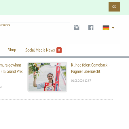
OK
artners
Shop
Social Media News
0
mura gewinnt
Klinec feiert Comeback –
 FIS Grand Prix
Pagnier überrascht
01.08.2026 12:57
48