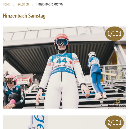
HOME
GALERIEN
CURRENT:
HINZENBACH SAMSTAG
Hinzenbach Samstag
1/101
2/101