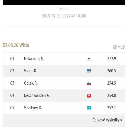
4 den
2015-02-21 11:22:47 +0100
02.08.26 Wisla
GP Muži
01
Nakamura, N.
272.9
02
Vagul, K.
260.5
03
Oblak, R.
254.5
04
Deschwanden, G.
254.0
05
Vassilyev, D.
252.1
Celkové výsledky
»