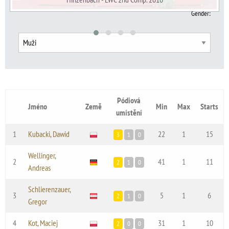
Gender
:
Pódiová
Jméno
Země
Min
Max
Starts
umístění
1
Kubacki, Dawid
22
1
15
3
1
0
Wellinger,
2
41
1
11
2
1
0
Andreas
Schlierenzauer,
3
5
1
6
2
1
0
Gregor
4
Kot, Maciej
31
1
10
2
0
0