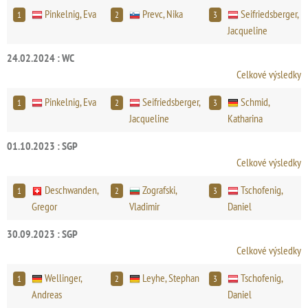
Pinkelnig, Eva
Prevc, Nika
Seifriedsberger,
1
2
3
Jacqueline
24.02.2024 : WC
Celkové výsledky
Pinkelnig, Eva
Seifriedsberger,
Schmid,
1
2
3
Jacqueline
Katharina
01.10.2023 : SGP
Celkové výsledky
Deschwanden,
Zografski,
Tschofenig,
1
2
3
Gregor
Vladimir
Daniel
30.09.2023 : SGP
Celkové výsledky
Wellinger,
Leyhe, Stephan
Tschofenig,
1
2
3
Andreas
Daniel