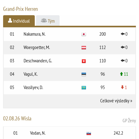
Grand-Prix Herren
Individual
Tým
01
Nakamura, N.
200
0
02
Woergoetter, M.
112
0
03
Deschwanden, G.
110
0
04
Vagul, K.
96
11
05
Vassilyev, D.
95
1
Celkové výsledky
»
02.08.26 Wisla
GP Ženy
01
Vodan, N.
242.2