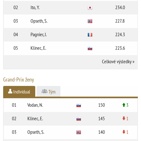
02
Ito, Y.
234.0
03
Opseth, S.
227.8
04
Pagnier, J.
224.3
05
Klinec, E.
223.6
Celkové výsledky
»
Grand-Prix ženy
Individual
Tým
01
Vodan, N.
150
3
02
Klinec, E.
145
1
03
Opseth, S.
140
1