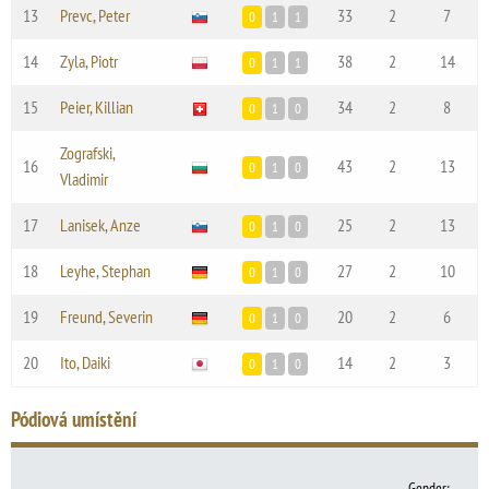
13
Prevc, Peter
33
2
7
0
1
1
14
Zyla, Piotr
38
2
14
0
1
1
15
Peier, Killian
34
2
8
0
1
0
Zografski,
16
43
2
13
0
1
0
Vladimir
17
Lanisek, Anze
25
2
13
0
1
0
18
Leyhe, Stephan
27
2
10
0
1
0
19
Freund, Severin
20
2
6
0
1
0
20
Ito, Daiki
14
2
3
0
1
0
Pódiová umístění
Gender
: