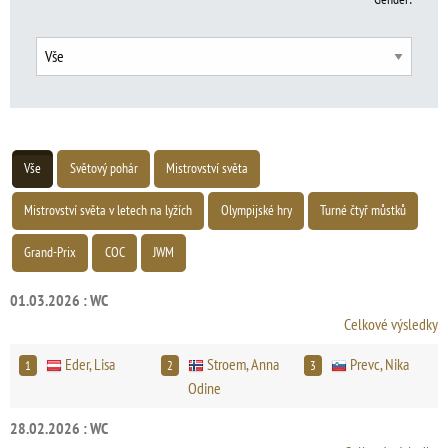
Vše
Světový pohár
Mistrovství světa
Mistrovství světa v letech na lyžích
Olympijské hry
Turné čtyř můstků
Grand-Prix
COC
JWM
01.03.2026 : WC
Celkové výsledky
Eder, Lisa
Stroem, Anna
Prevc, Nika
1
2
3
Odine
28.02.2026 : WC