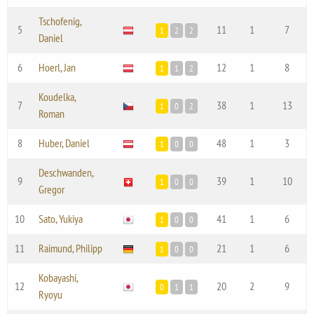
Tschofenig,
5
11
1
7
1
2
2
Daniel
6
Hoerl, Jan
12
1
8
1
1
2
Koudelka,
7
38
1
13
1
0
2
Roman
8
Huber, Daniel
48
1
3
1
0
0
Deschwanden,
9
39
1
10
1
0
0
Gregor
10
Sato, Yukiya
41
1
6
1
0
0
11
Raimund, Philipp
21
1
6
1
0
0
Kobayashi,
12
20
2
9
0
1
1
Ryoyu