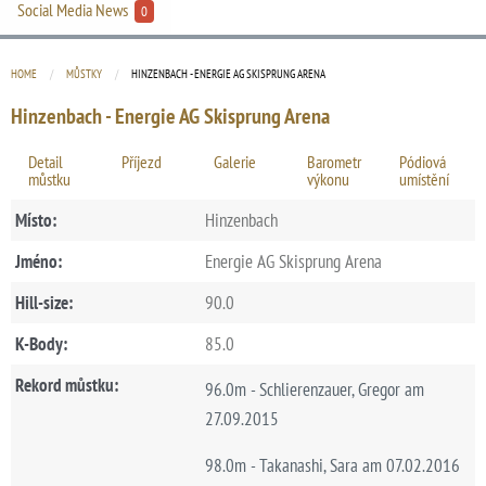
Social Media News
0
HOME
MŮSTKY
CURRENT:
HINZENBACH - ENERGIE AG SKISPRUNG ARENA
Hinzenbach - Energie AG Skisprung Arena
Detail
Příjezd
Galerie
Barometr
Pódiová
můstku
výkonu
umístění
Místo:
Hinzenbach
Jméno:
Energie AG Skisprung Arena
Hill-size:
90.0
K-Body:
85.0
Rekord můstku:
96.0m - Schlierenzauer, Gregor am
27.09.2015
98.0m - Takanashi, Sara am 07.02.2016