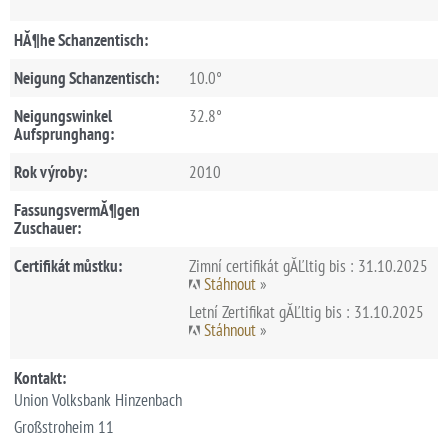
HĂ¶he Schanzentisch:
Neigung Schanzentisch:
10.0°
Neigungswinkel
32.8°
Aufsprunghang:
Rok výroby:
2010
FassungsvermĂ¶gen
Zuschauer:
Certifikát můstku:
Zimní certifikát gĂĽltig bis : 31.10.2025
Stáhnout
»
Letní Zertifikat gĂĽltig bis : 31.10.2025
Stáhnout
»
Kontakt:
Union Volksbank Hinzenbach
Großstroheim 11