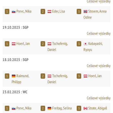
Celkové výsledky
Prevc, Nika
Eder, Lisa
Stroem, Anna
1
2
3
Odine
19.10.2025 : SGP
Celkové výsledky
Hoerl, Jan
Tschofenig,
Kobayashi,
1
2
3
Daniel
Ryoyu
18.10.2025 : SGP
Celkové výsledky
Raimund,
Tschofenig,
Hoerl, Jan
1
2
3
Philipp
Daniel
23.02.2025 : WC
Celkové výsledky
Prevc, Nika
Freitag, Selina
Strate, Abigail
1
2
3