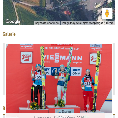
Keyboard shortcuts
Image may be subject to copyright
Terms
Galerie
Barometr výkonu
Hinzenbach - LWC 2nd Comp. 2016