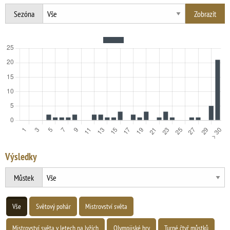
Sezóna
Výsledky
Můstek
Vše
Světový pohár
Mistrovství světa
Mistrovství světa v letech na lyžích
Olympijské hry
Turné čtyř můstků