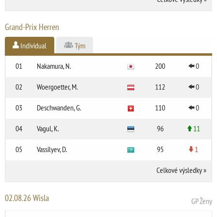
Grand-Prix Herren
Individual
Tým
01
Nakamura, N.
200
0
02
Woergoetter, M.
112
0
03
Deschwanden, G.
110
0
04
Vagul, K.
96
11
05
Vassilyev, D.
95
1
Celkové výsledky
»
02.08.26 Wisla
GP Ženy