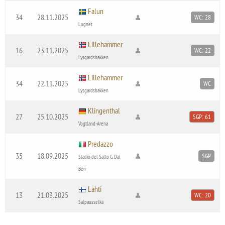
Falun
34
28.11.2025
WC: 28
Lugnet
Lillehammer
16
23.11.2025
WC: 22
Lysgardsbakken
Lillehammer
34
22.11.2025
WC
Lysgardsbakken
Klingenthal
27
25.10.2025
SGP: 61
Vogtland-Arena
Predazzo
35
18.09.2025
SGP
Stadio del Salto G. Dal
Ben
Lahti
13
21.03.2025
WC: 20
Salpausselkä