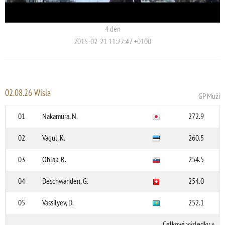
4 den
2015-02-21 11:22:47 +0100
02.08.26 Wisla
GP Muži
01
Nakamura, N.
272.9
02
Vagul, K.
260.5
03
Oblak, R.
254.5
04
Deschwanden, G.
254.0
05
Vassilyev, D.
252.1
Celkové výsledky
»