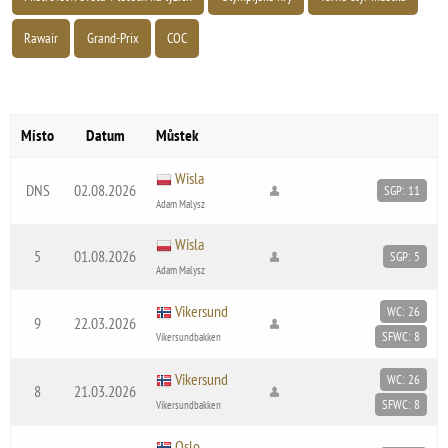
Rawair
Grand-Prix
COC
Místo
Datum
Můstek
Wisla
DNS
02.08.2026
SGP: 11
Adam Malysz
Wisla
5
01.08.2026
SGP: 5
Adam Malysz
Vikersund
WC: 26
9
22.03.2026
SFWC: 8
Vikersundbakken
Vikersund
WC: 26
8
21.03.2026
SFWC: 8
Vikersundbakken
Oslo