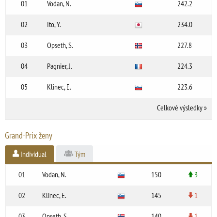
01
Vodan, N.
242.2
02
Ito, Y.
234.0
03
Opseth, S.
227.8
04
Pagnier, J.
224.3
05
Klinec, E.
223.6
Celkové výsledky
»
Grand-Prix ženy
Individual
Tým
01
Vodan, N.
150
3
02
Klinec, E.
145
1
03
Opseth, S.
140
1