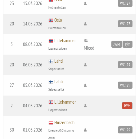
23
15.03.2026
WC: 27
Holmenkollen
Oslo
20
14.03.2026
WC: 27
Holmenkollen
Lillehammer
5
08.03.2026
JWM
Tým
Mixed
Lysgardsbakken
Lahti
20
06.03.2026
WC: 29
Salpausselkä
Lahti
27
05.03.2026
WC: 29
Salpausselkä
Lillehammer
2
04.03.2026
JWM
Lysgardsbakken
Hinzenbach
30
01.03.2026
WC: 29
Energie AG Skisprung
Arena