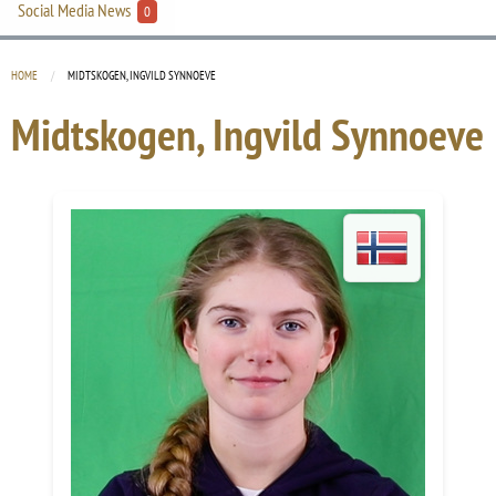
Social Media News
0
HOME
CURRENT:
MIDTSKOGEN, INGVILD SYNNOEVE
Midtskogen, Ingvild Synnoeve