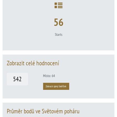
56
Starts
Zobrazit celé hodnocení
Místo: 64
542
Zobrazit úplný žebříček
Průměr bodů ve Světovém poháru