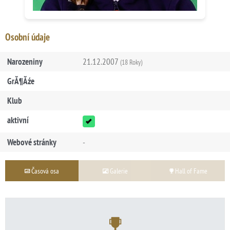
Osobní údaje
Narozeniny
21.12.2007
(18 Roky)
GrĂ¶Ăźe
Klub
aktivní
Webové stránky
-
Časová osa
Galerie
Hall of Fame