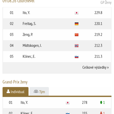
09.08.26 Courchevel
GP Ženy
01
Ito, Y.
229.8
02
Freitag, S.
220.1
03
Zeng, P.
219.2
04
Midtskogen, I.
212.3
05
Klinec, E.
211.3
Celkové výsledky
»
Grand-Prix ženy
Individual
Tým
01
Ito, Y.
278
1
02
Klinec, E.
235
1