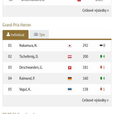
Celkové výsledky
»
Grand-Prix Herren
Individual
Tým
01
Nakamura, N.
292
0
02
Tschofenig, D.
200
4
03
Deschwanden, G.
181
1
04
Raimund, P.
160
4
05
Vagul, K.
138
1
Celkové výsledky
»