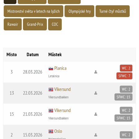
Mistrovství světa v letech na lyžích
Olympijské hry
Turné čtyř můstků
Rawair
Grand-Prix
COC
Místo
Datum
Můstek
Planica
WC: 2
3
28.03.2026
SFWC: 7
Letalnica
Vikersund
WC: 2
13
22.03.2026
SFWC: 15
Vikersundbakken
Vikersund
WC: 2
15
21.03.2026
SFWC: 15
Vikersundbakken
Oslo
2
15.03.2026
WC: 2
Holmenkollen