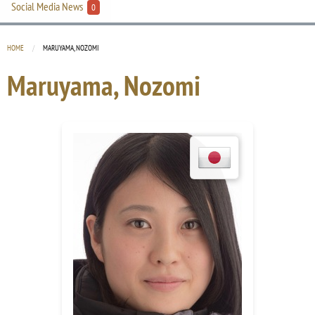
Social Media News
0
HOME
CURRENT:
MARUYAMA, NOZOMI
Maruyama, Nozomi