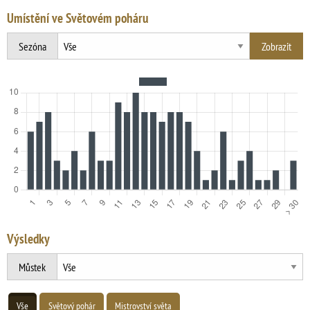
Umístění ve Světovém poháru
Sezóna
Výsledky
Můstek
Vše
Světový pohár
Mistrovství světa