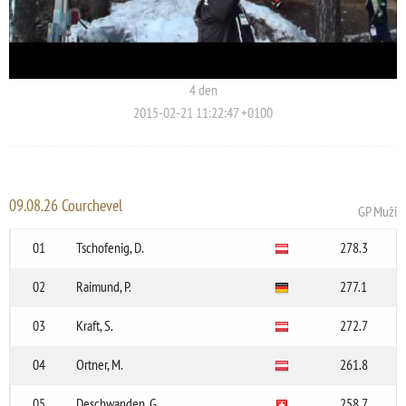
4 den
2015-02-21 11:22:47 +0100
09.08.26 Courchevel
GP Muži
01
Tschofenig, D.
278.3
02
Raimund, P.
277.1
03
Kraft, S.
272.7
04
Ortner, M.
261.8
05
Deschwanden, G.
258.7