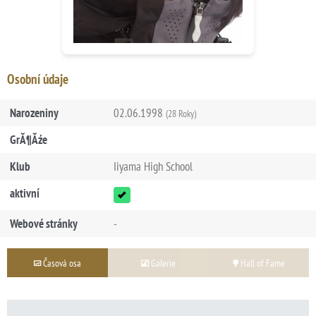
Osobní údaje
Narozeniny
02.06.1998
(28 Roky)
GrĂ¶Ăźe
Klub
Iiyama High School
aktivní
Webové stránky
-
Časová osa
Galerie
Hall of Fame