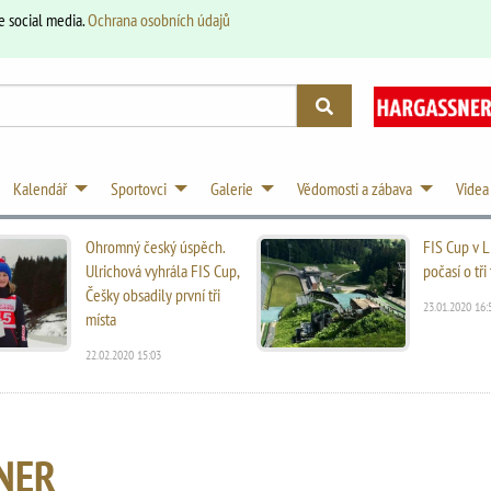
e social media.
Ochrana osobních údajů
Kalendář
Sportovci
Galerie
Vědomosti a zábava
Videa
Ohromný český úspěch.
FIS Cup v L
Ulrichová vyhrála FIS Cup,
počasí o tř
Češky obsadily první tři
23.01.2020 16:
místa
22.02.2020 15:03
NER