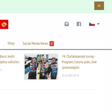
OK
Shop
Social Media News
0
iberci kvůli
74. Čtyřskokanský turnaj -
i týdny odložen
Program, časový plán, živé
zpravodajství
53
23.12.2025 07:33