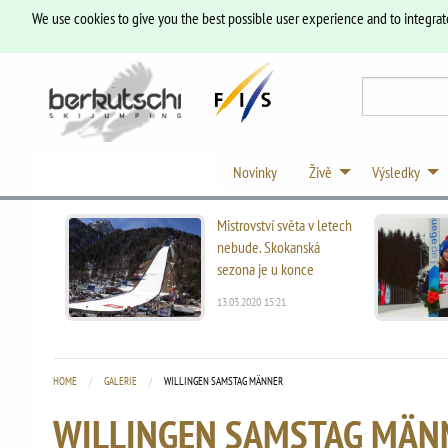
We use cookies to give you the best possible user experience and to integrat
Novinky
Živě
Výsledky
Mistrovství světa v letech
nebude. Skokanská
sezona je u konce
13.03.2020 15:21
HOME
GALERIE
CURRENT:
WILLINGEN SAMSTAG MÄNNER
WILLINGEN SAMSTAG MÄN