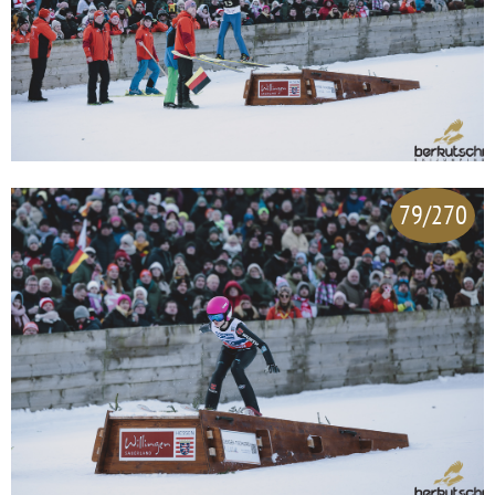
79/270