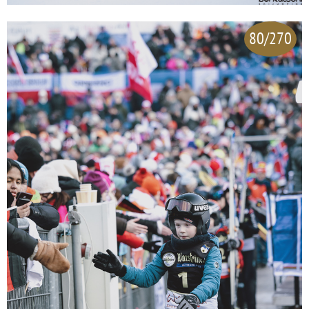
80/270