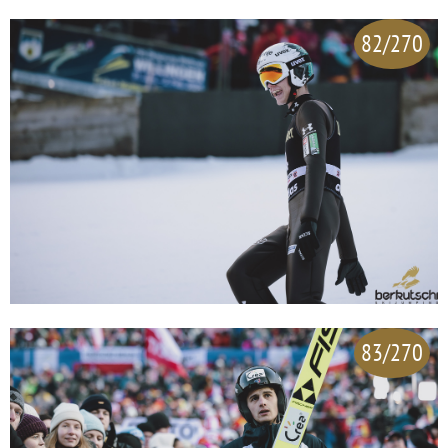
82/270
83/270