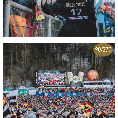
90/270