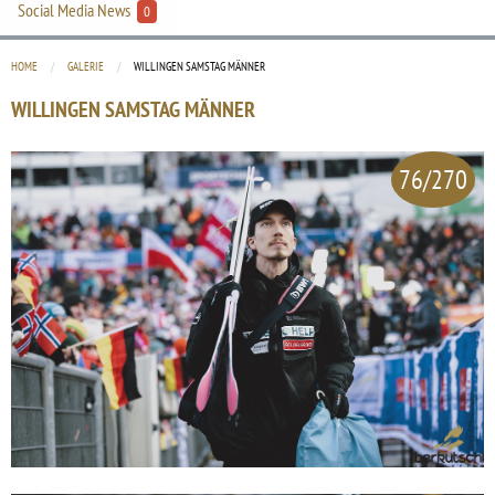
Social Media News
0
HOME
GALERIE
CURRENT:
WILLINGEN SAMSTAG MÄNNER
WILLINGEN SAMSTAG MÄNNER
76/270