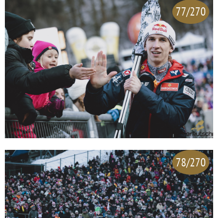
77/270
78/270