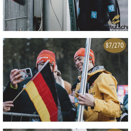
87/270