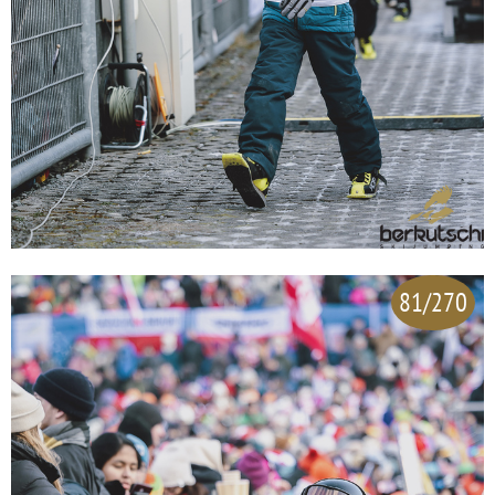
81/270