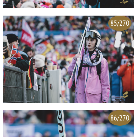
85/270
86/270