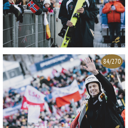
84/270