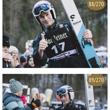
88/270
89/270