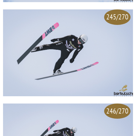
245/270
246/270