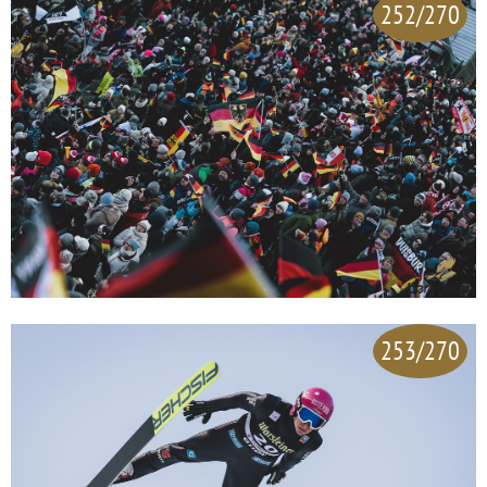
252/270
253/270