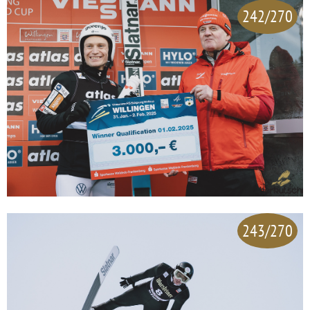
242/270
243/270