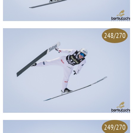
248/270
249/270