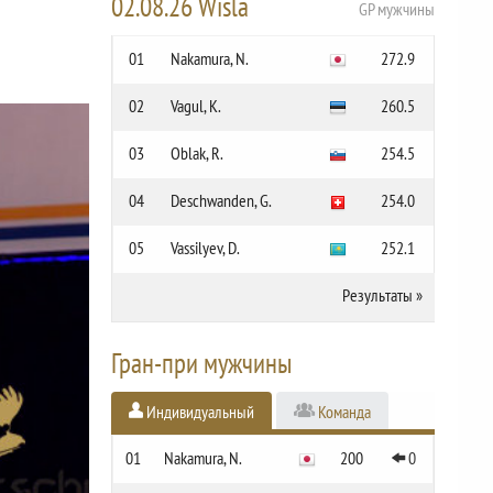
02.08.26 Wisla
GP мужчины
01
Nakamura, N.
272.9
02
Vagul, K.
260.5
03
Oblak, R.
254.5
04
Deschwanden, G.
254.0
05
Vassilyev, D.
252.1
Результаты
»
Гран-при мужчины
Индивидуальный
Команда
01
Nakamura, N.
200
0