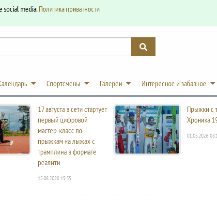
e social media.
Политика приватности
Календарь
Спортсмены
Галереи
Интересное и забавное
17 августа в сети стартует
Прыжки с 
первый цифровой
Хроника 1
мастер-класс по
01.05.2026 08:
прыжкам на лыжах с
трамплина в формате
реалити
15.08.2020 15:55