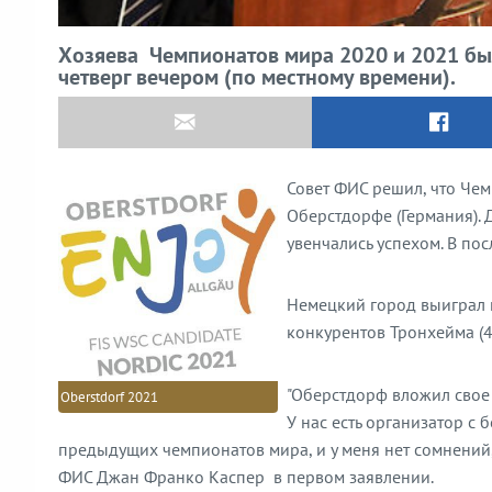
Хозяева Чемпионатов мира 2020 и 2021 был
четверг вечером (по местному времени).
Совет ФИС решил, что Че
Оберстдорфе (Германия). Д
увенчались успехом. В по
Немецкий город выиграл 
конкурентов Тронхейма (4)
"Оберстдорф вложил свое
Oberstdorf 2021
У нас есть организатор 
предыдущих чемпионатов мира, и у меня нет сомнений, 
ФИС Джан Франко Каспер в первом заявлении.