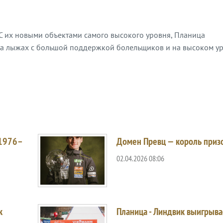
"С их новыми объектами самого высокого уровня, Планица
 лыжах с большой поддержкой болельщиков и на высоком уро
 1976–
Домен Превц — король приз
02.04.2026 08:06
к
Планица - Линдвик выигрыва