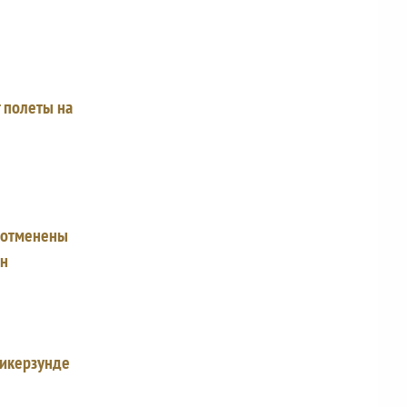
 полеты на
е отменены
ин
Викерзунде