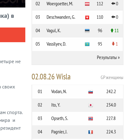
02
Woergoetter, M.
112
0
ка) в
03
Deschwanden, G.
110
0
04
Vagul, K.
96
11
05
Vassilyev, D.
95
1
Результаты
»
четыре не
02.08.26 Wisla
GP женщины
в своих
01
Vodan, N.
242.2
02
Ito, Y.
234.0
ам спорта.
03
Opseth, S.
227.8
 мира и
президент
04
Pagnier, J.
224.3