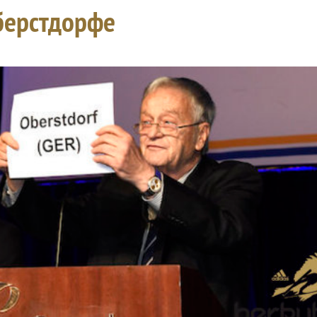
берстдорфе