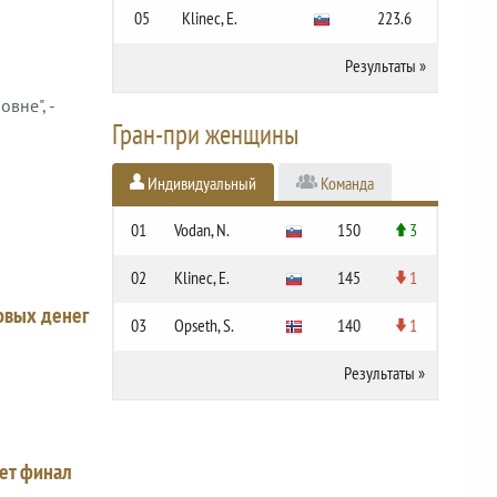
05
Klinec, E.
223.6
Результаты
»
вне", -
Гран-при женщины
Индивидуальный
Команда
01
Vodan, N.
150
3
02
Klinec, E.
145
1
овых денег
03
Opseth, S.
140
1
Результаты
»
ет финал