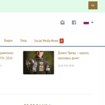
OK
Видео
Shop
Social Media News
0
трамплина ·
Домен Превц — король
976–2026
призовых денег
15
02.04.2026 08:06