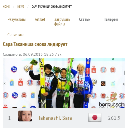
HOME
NEWS
CURRENT:
САРА ТАКАНИША СНОВА ЛИДИРУЕТ
Результаты
Artikel
Загрузить
Статьи
Галереи
файлы
Статистика
Сара Таканиша снова лидирует
Создано в: 06.09.2015 18:25 / sk
1
Takanashi, Sara
261.9