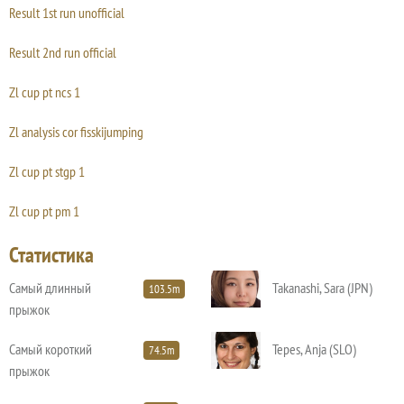
Result 1st run unofficial
Result 2nd run official
Zl cup pt ncs 1
Zl analysis cor fisskijumping
Zl cup pt stgp 1
Zl cup pt pm 1
Статистика
Самый длинный
Takanashi, Sara (JPN)
103.5m
прыжок
Самый короткий
Tepes, Anja (SLO)
74.5m
прыжок