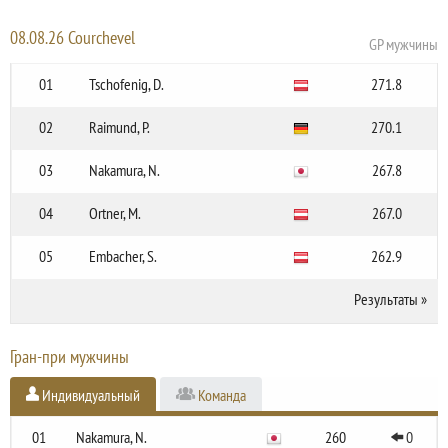
08.08.26 Courchevel
GP мужчины
01
Tschofenig, D.
271.8
02
Raimund, P.
270.1
03
Nakamura, N.
267.8
04
Ortner, M.
267.0
05
Embacher, S.
262.9
Результаты
»
Гран-при мужчины
Индивидуальный
Команда
01
Nakamura, N.
260
0