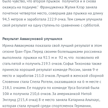
было чувство, что второй прыжок получится и я снова
окажусь на подиуме." Француженка Жулия Клэр заняла
почетное четвертое место, совершив два прыжка на длину
94,5 метров и заработала 222.9 очка. Тем самым улучшила
свой результат на одну ступень по сравнению с субботой.
Результат
Аввакумовой
улучшился
Ирина Аввакумова показала свой лучший результат в этом
сезоне Гран-При. Перед своими болельщиками россиянка
выполнила прыжки на 92.5 м и 92 м, что позволило ей
стать пятой и получить 219.5 очков. Софья Тихонова также
принесла хороший результат команде России, заняв 9-е
место и заработав 211.0 очков. Лучшей в женской сборной
Словении стала Спела Рогели, оказавшаяся на 6-м месте с
218,1 очками. Ее подруга по команде Урса Богатай была
10й и получила 210,6 очков. За американкой Нитой
Энглунд (215,4 очка) 8-е место заняла Катарина Альтхаус,
которая стала лучшей среди спортсменок Германии,