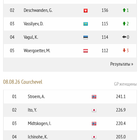
02
Deschwanden, G.
136
1
03
Vassilyev, D.
115
2
04
Vagul, K.
114
0
05
Woergoetter, M.
112
3
Результаты
»
08.08.26 Courchevel
GP женщины
01
Stroem, A.
241.1
02
Ito, Y.
226.9
03
Midtskogen, I.
220.4
04
Ichinohe, K.
203.0