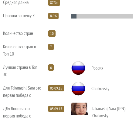
Средняя длина
87.3m
Прыжки за точку К
8.6%
Количество стран
10
Количество стран в
7
Топ 10
Лучшая страна в Топ
Россия
6
30
Для Takanashi, Sara это
Chaikovsky
05.09.15
первая победа с
ДЛя Япония это
Takanashi, Sara (JPN)
05.09.15
первая победа с
Chaikovsky