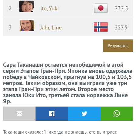
2
Ito, Yuki
232.5
3
Jahr, Line
227.5
Результаты
Сара Таканаши остается непобедимой в этой
серии Этапов Гран-При. Японка вновь одержала
победу в Чайковском, прыгнув на 100,5 и 103,5
метров. Таким образом, она выиграла уже три
этапа Гран-При этим летом. Второе место
заняла Юки Ито, третьей стала норвежка Лине
Яр.
Таканаши сказала: "Никогда не знаешь, кто выиграет.