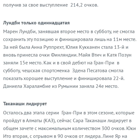
получив за свое выступление 214,2 очков.
Лундби только одиннадцатая
Марен Лундби, занявшая второе место в субботу, не смогла
сохранить эту позицию и финишировала лишь на 11м месте.
За ней была Анна Руппрехт, Юлия Кукканен стала 13-й и
вновь принесла очки Финляндии. Майя Втич и Катя Позун
заняли 15е место. Как и в свой дебют на Гран-При в
субботу, чешская спортсменка Здена Песатова смогла
показать хорошее выступление и финишировала 22-й.
Даниела Хараламбие из Румынии заняла 24е место.
Таканаши лидирует
Осталось два этапа серии Гран-При в этом сезоне, которые
пройдут в Алматы (КАЗ), сейчас Сара Таканаши лидирует в
общем зачете с максимальным количеством 300 очков. Юки
Ито вторая, с отрывом в 90 очков от лидера. Лине Яр на