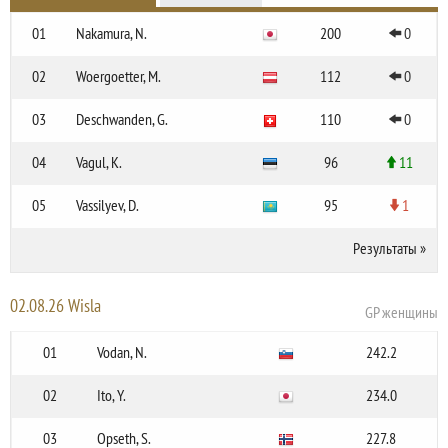
01
Nakamura, N.
200
0
02
Woergoetter, M.
112
0
03
Deschwanden, G.
110
0
04
Vagul, K.
96
11
05
Vassilyev, D.
95
1
Результаты
»
02.08.26 Wisla
GP женщины
01
Vodan, N.
242.2
02
Ito, Y.
234.0
03
Opseth, S.
227.8