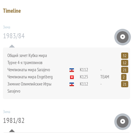
Timeline
Зима
1983/84
Общий зачет Кубка мира
52
Турне 4-х трамплинов
12
Чемпионаты мира Sarajevo
K112
-
21
Чемпионаты мира Engelberg
K125
TEAM
2
Зимние Олимпийские Игры
K112
-
21
Sarajevo
Зима
1981/82