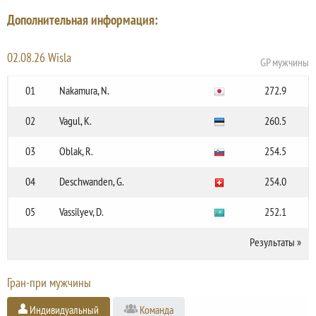
Дополнительная информация:
02.08.26 Wisla
GP мужчины
01
Nakamura, N.
272.9
02
Vagul, K.
260.5
03
Oblak, R.
254.5
04
Deschwanden, G.
254.0
05
Vassilyev, D.
252.1
Результаты
»
Гран-при мужчины
Индивидуальный
Команда