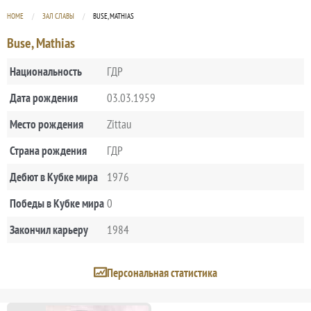
HOME
ЗАЛ СЛАВЫ
CURRENT:
BUSE, MATHIAS
Buse, Mathias
Национальность
ГДР
Дата рождения
03.03.1959
Место рождения
Zittau
Страна рождения
ГДР
Дебют в Кубке мира
1976
Победы в Кубке мира
0
Закончил карьеру
1984
Персональная статистика