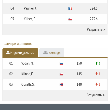
04
Pagnier, J.
224.3
05
Klinec, E.
223.6
Результаты
»
Гран-при женщины
Индивидуальный
Команда
01
Vodan, N.
150
3
02
Klinec, E.
145
1
03
Opseth, S.
140
1
Результаты
»