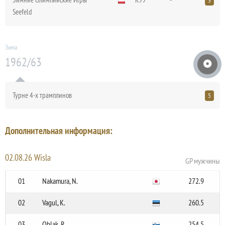
3
Seefeld
Зима
1962/63
Турне 4-х трамплинов
5
Дополнительная информация:
02.08.26 Wisla
GP мужчины
01
Nakamura, N.
272.9
02
Vagul, K.
260.5
03
Oblak, R.
254.5