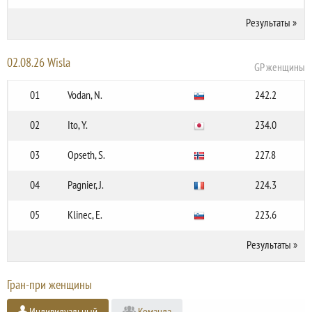
Результаты
»
02.08.26 Wisla
GP женщины
01
Vodan, N.
242.2
02
Ito, Y.
234.0
03
Opseth, S.
227.8
04
Pagnier, J.
224.3
05
Klinec, E.
223.6
Результаты
»
Гран-при женщины
Индивидуальный
Команда