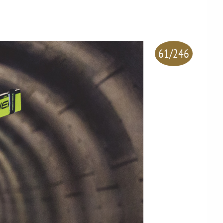
61/246