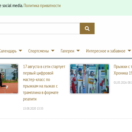
e social media.
Политика приватности
Календарь
Спортсмены
Галереи
Интересное и забавное
17 августа в сети стартует
Прыжки с 
первый цифровой
Хроника 1
мастер-класс по
01.05.2026 08:
прыжкам на лыжах с
трамплина в формате
реалити
15.08.2020 15:55