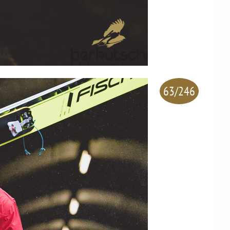
63/246