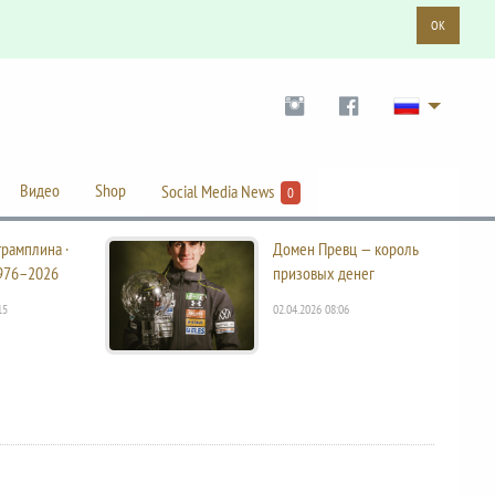
OK
Видео
Shop
Social Media News
0
трамплина ·
Домен Превц — король
976–2026
призовых денег
15
02.04.2026 08:06