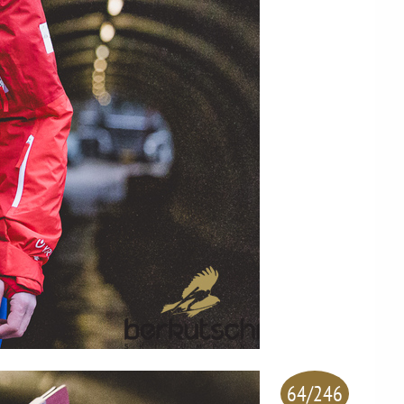
64/246