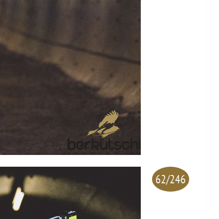
62/246