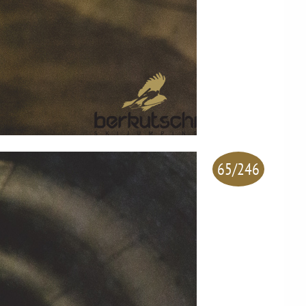
65/246