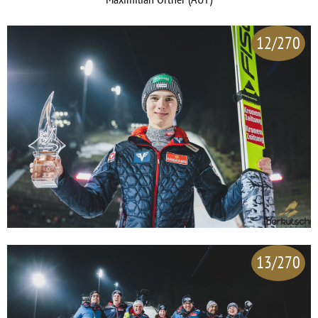
12/270
13/270