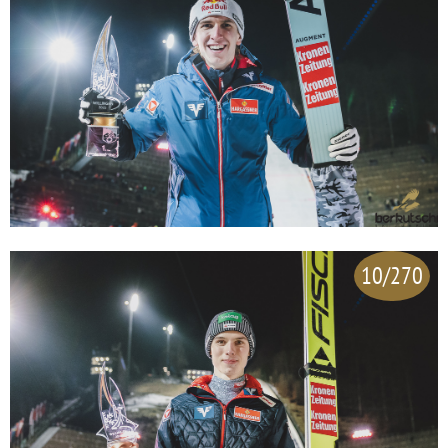
10/270