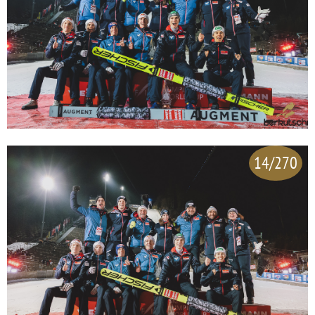
14/270