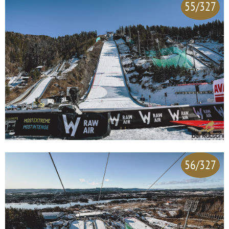
55/327
56/327