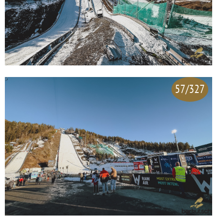
57/327