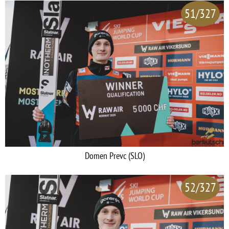
51/327
Domen Prevc (SLO)
52/327