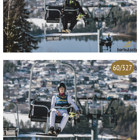
60/327