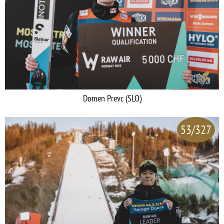
Domen Prevc (SLO)
53/327