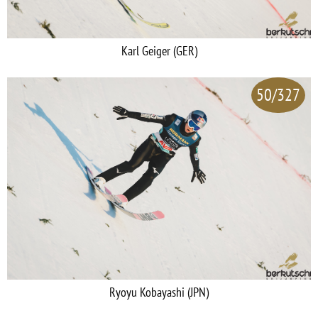
Karl Geiger (GER)
50/327
Ryoyu Kobayashi (JPN)