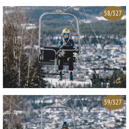
58/327
59/327