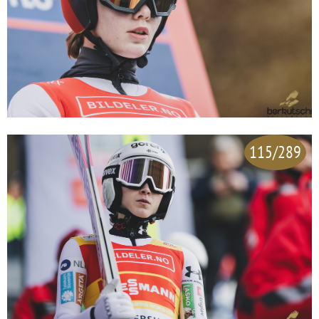
115/289