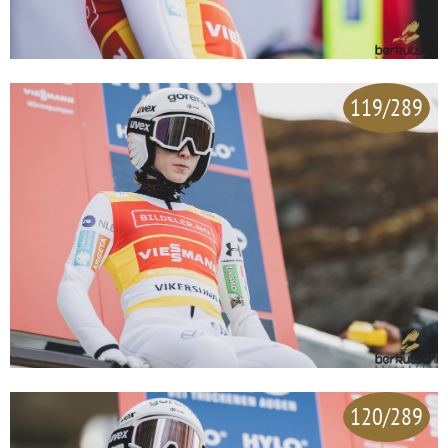
119/289
120/289