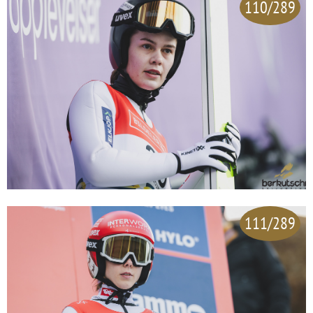
110/289
111/289