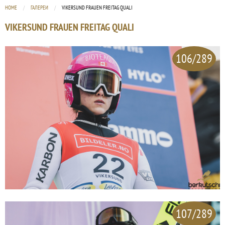
HOME
ГАЛЕРЕИ
CURRENT:
VIKERSUND FRAUEN FREITAG QUALI
VIKERSUND FRAUEN FREITAG QUALI
106/289
107/289