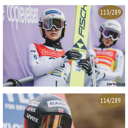
113/289
114/289