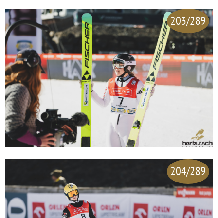
203/289
204/289