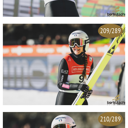
209/289
210/289