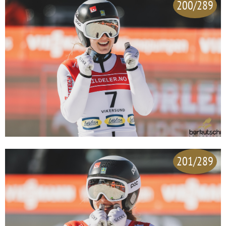
200/289
201/289