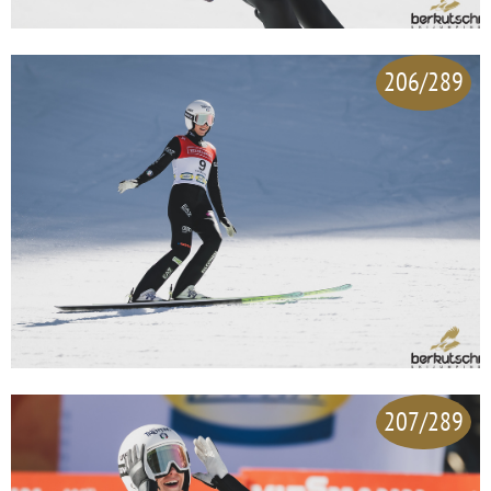
206/289
207/289