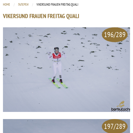
HOME
ГАЛЕРЕИ
CURRENT:
VIKERSUND FRAUEN FREITAG QUALI
VIKERSUND FRAUEN FREITAG QUALI
196/289
197/289