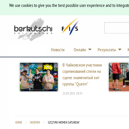
We use cookies to give you the best possible user experience and to integrat
Новости
Онлайн
Результаты
В Чайковском участники
соревнований спели на
сцене знаменитый хит
группы "Queen"
31.03.2021 18:55
HOME
ГАЛЕРЕИ
CURRENT:
SZCZYRK WOMEN SATURDAY