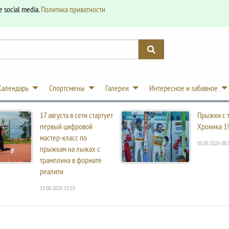
e social media.
Политика приватности
Календарь
Спортсмены
Галереи
Интересное и забавное
17 августа в сети стартует
Прыжки с 
первый цифровой
Хроника 1
мастер-класс по
01.05.2026 08:
прыжкам на лыжах с
трамплина в формате
реалити
15.08.2020 15:55