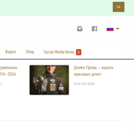
OK
Видео
Shop
Social Media News
0
трамплина ·
Домен Превц — король
976–2026
призовых денег
15
02.04.2026 08:06