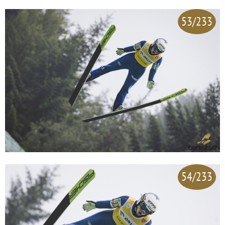
53/233
54/233