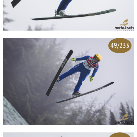
49/233