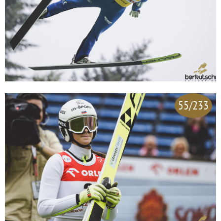
55/233