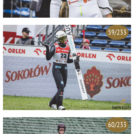
59/233
60/233