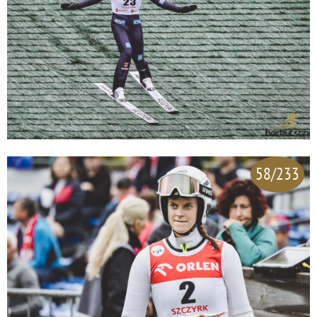
58/233