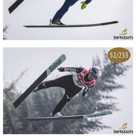
52/233