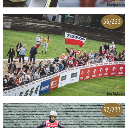
56/233
57/233