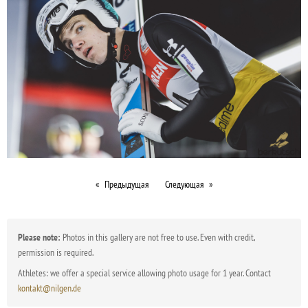
Предыдущая
Следующая
Please note:
Photos in this gallery are not free to use. Even with credit,
permission is required.
Athletes: we offer a special service allowing photo usage for 1 year. Contact
kontakt@nilgen.de