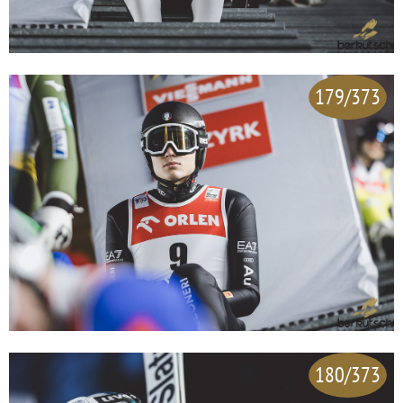
179/373
180/373