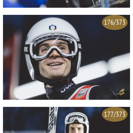
176/373
177/373