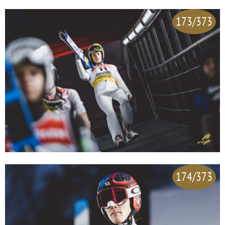
173/373
174/373