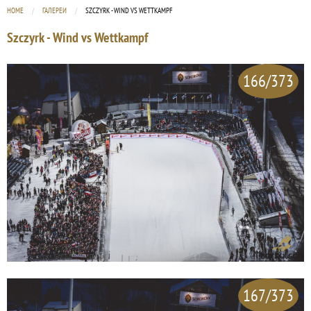
HOME
ГАЛЕРЕИ
CURRENT:
SZCZYRK - WIND VS WETTKAMPF
Szczyrk - Wind vs Wettkampf
166/373
167/373