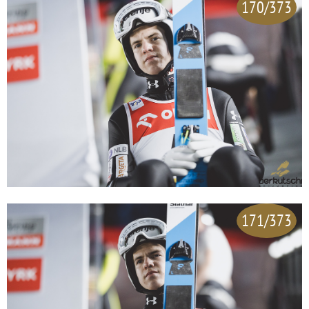
170/373
171/373