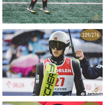
109/276