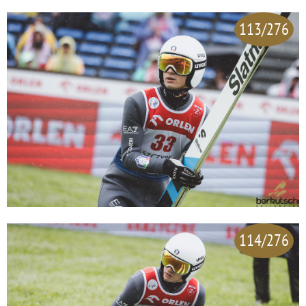
113/276
114/276