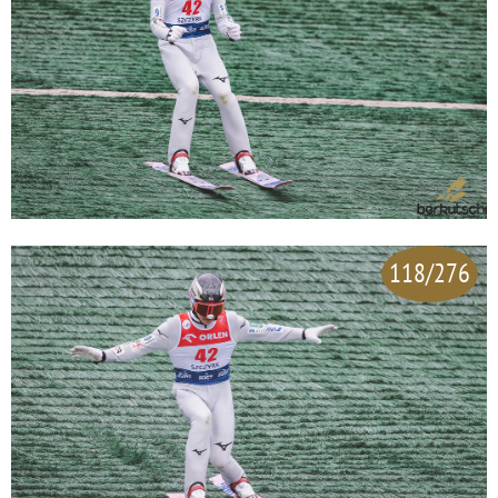
118/276