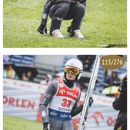
115/276