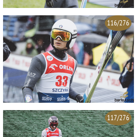
116/276
117/276