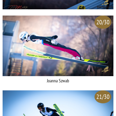
20/30
Joanna Szwab
21/30