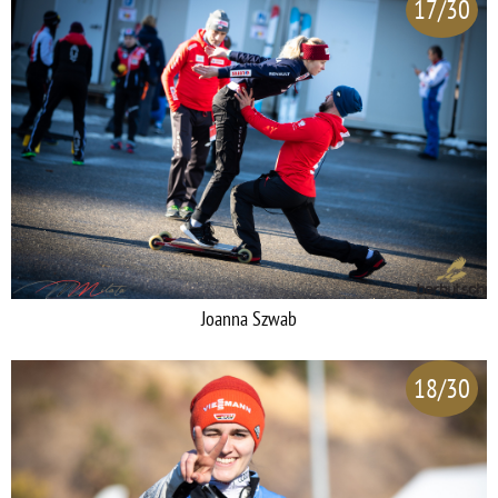
17/30
Joanna Szwab
18/30