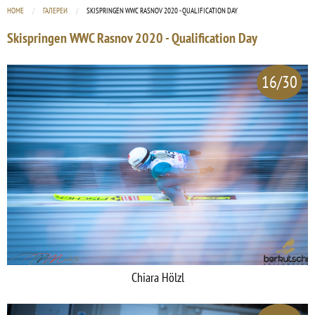
HOME
ГАЛЕРЕИ
CURRENT:
SKISPRINGEN WWC RASNOV 2020 - QUALIFICATION DAY
Skispringen WWC Rasnov 2020 - Qualification Day
16/30
Chiara Hölzl