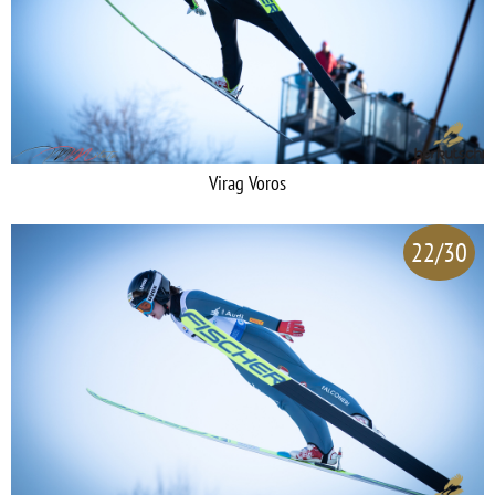
Virag Voros
22/30