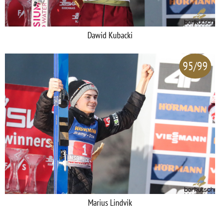
Dawid Kubacki
95/99
Marius Lindvik