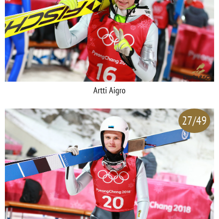
Artti Aigro
27/49