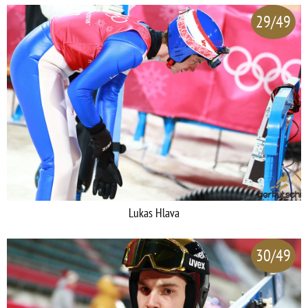
29/49
Lukas Hlava
30/49