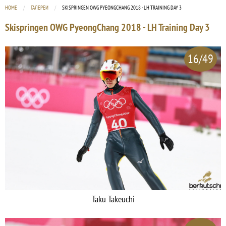
HOME
ГАЛЕРЕИ
CURRENT:
SKISPRINGEN OWG PYEONGCHANG 2018 - LH TRAINING DAY 3
Skispringen OWG PyeongChang 2018 - LH Training Day 3
16/49
Taku Takeuchi