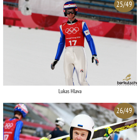
25/49
Lukas Hlava
26/49