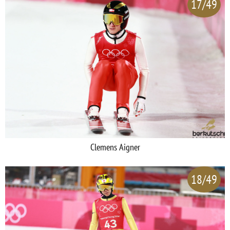
17/49
Clemens Aigner
18/49