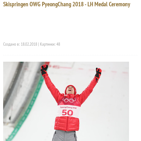
Skispringen OWG PyeongChang 2018 - LH Medal Ceremony
Создано в: 18.02.2018 | Картинки: 48