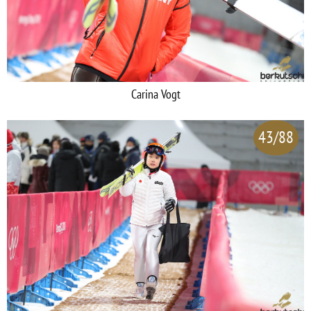
Carina Vogt
43/88