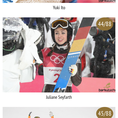
Yuki Ito
44/88
Juliane Seyfarth
45/88