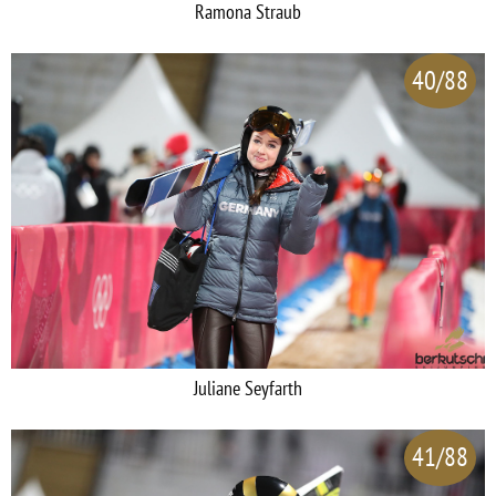
Ramona Straub
40/88
Juliane Seyfarth
41/88