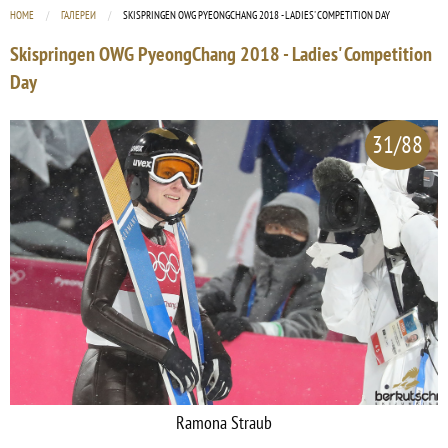
HOME
ГАЛЕРЕИ
CURRENT:
SKISPRINGEN OWG PYEONGCHANG 2018 - LADIES' COMPETITION DAY
Skispringen OWG PyeongChang 2018 - Ladies' Competition
Day
31/88
Ramona Straub