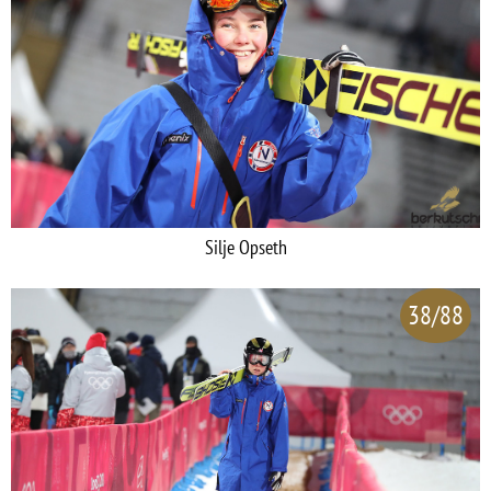
Silje Opseth
38/88