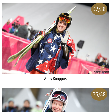
32/88
Abby Ringquist
33/88