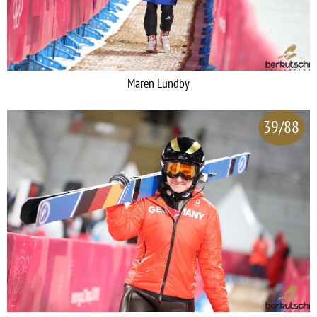
Maren Lundby
39/88