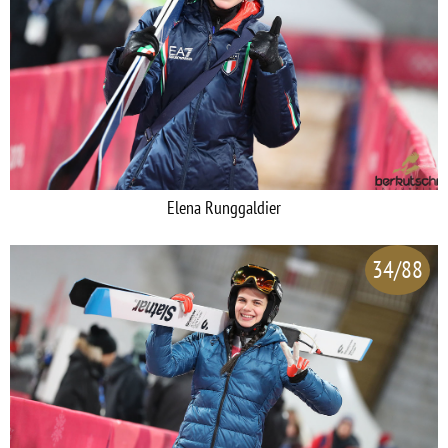
Elena Runggaldier
34/88