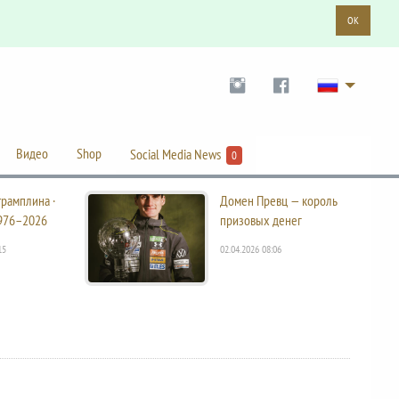
OK
Видео
Shop
Social Media News
0
трамплина ·
Домен Превц — король
976–2026
призовых денег
15
02.04.2026 08:06