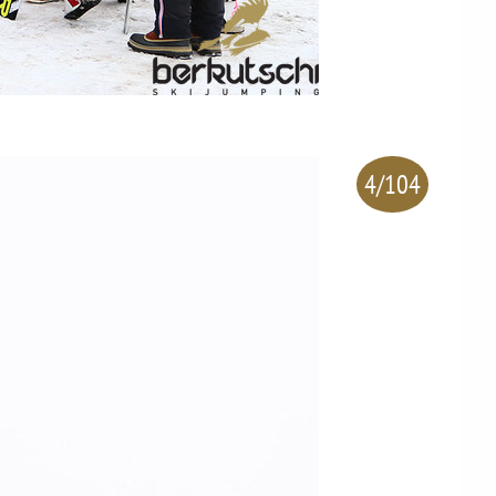
4/104