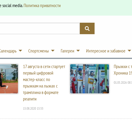
e social media.
Политика приватности
Календарь
Спортсмены
Галереи
Интересное и забавное
17 августа в сети стартует
Прыжки с 
первый цифровой
Хроника 1
мастер-класс по
01.05.2026 08:
прыжкам на лыжах с
трамплина в формате
реалити
15.08.2020 15:55