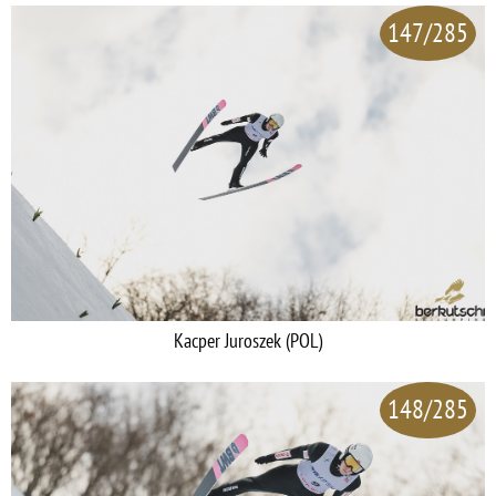
147/285
Kacper Juroszek (POL)
148/285