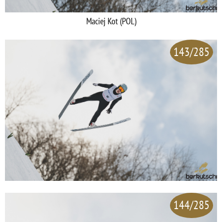
Maciej Kot (POL)
143/285
144/285