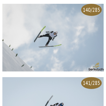
140/285
141/285