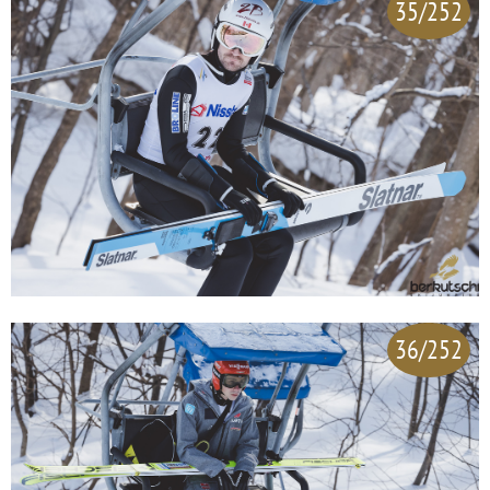
35/252
36/252