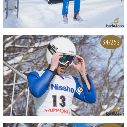
34/252