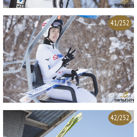
41/252
42/252