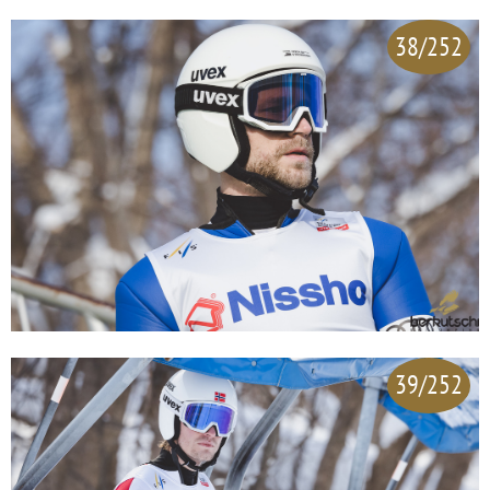
38/252
39/252