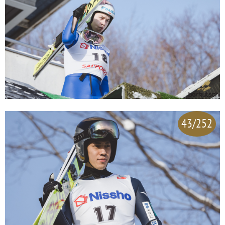
43/252