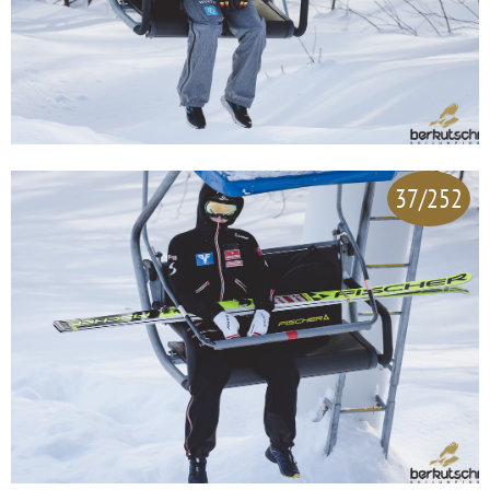
37/252