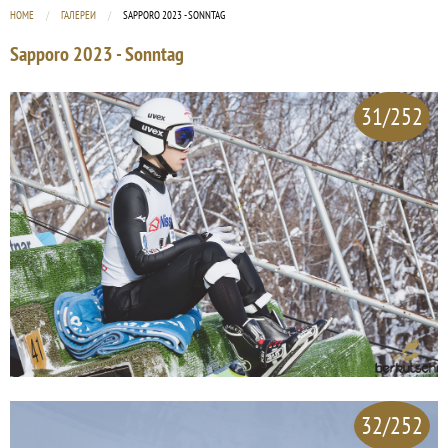
HOME
ГАЛЕРЕИ
CURRENT:
SAPPORO 2023 - SONNTAG
Sapporo 2023 - Sonntag
31/252
32/252