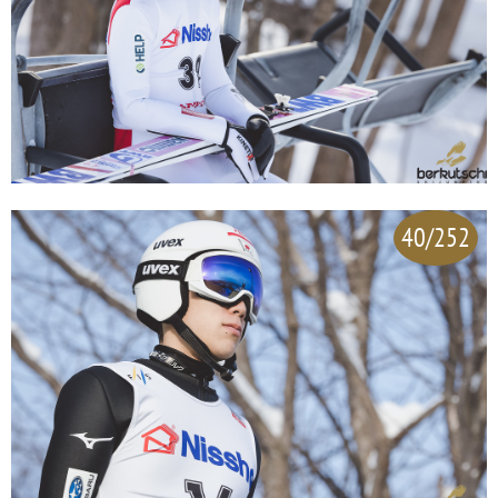
40/252