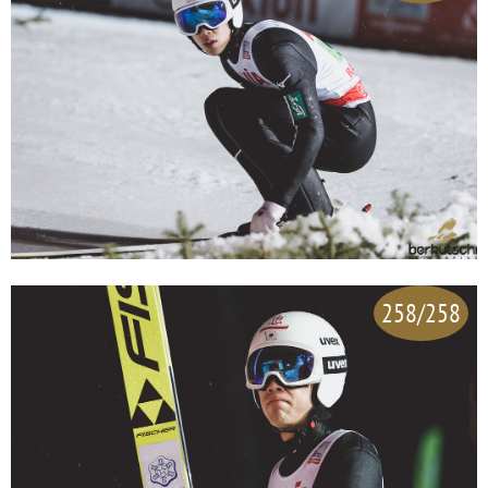
258/258