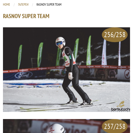
HOME
ГАЛЕРЕИ
CURRENT:
RASNOV SUPER TEAM
RASNOV SUPER TEAM
256/258
257/258