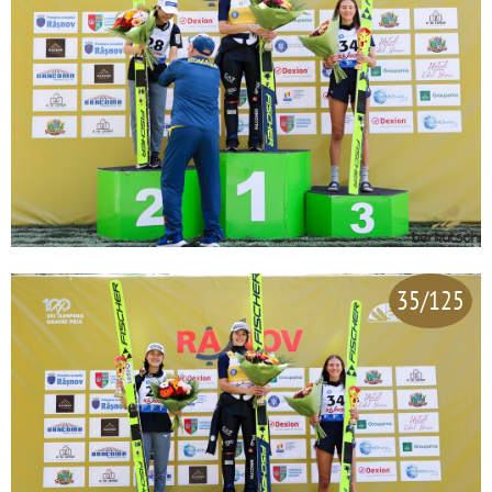
35/125