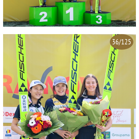
36/125