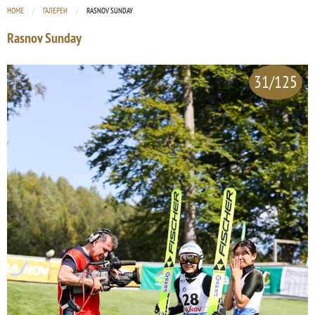
HOME
ГАЛЕРЕИ
CURRENT:
RASNOV SUNDAY
Rasnov Sunday
31/125