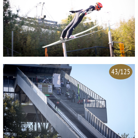
43/125