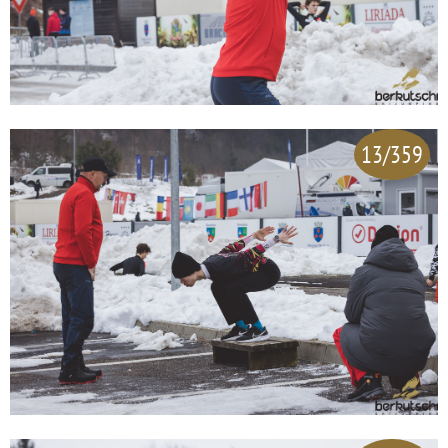
13/359