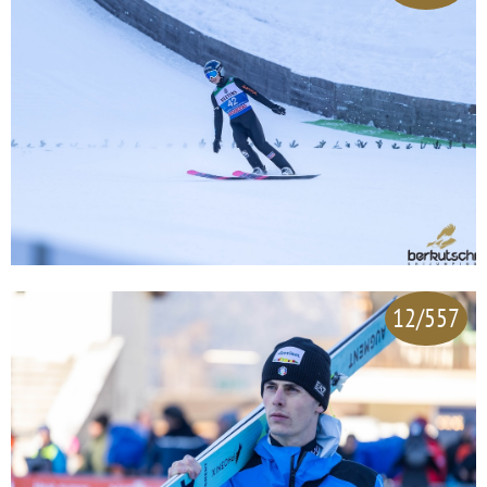
12/557