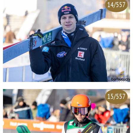
14/557
15/557