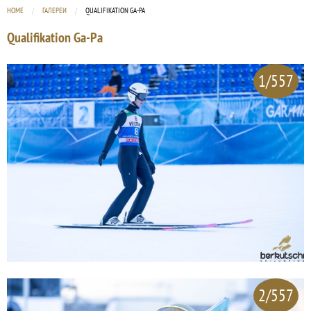
HOME
ГАЛЕРЕИ
CURRENT:
QUALIFIKATION GA-PA
Qualifikation Ga-Pa
1/557
2/557