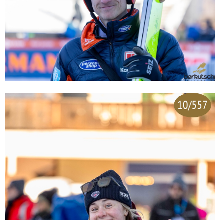
10/557