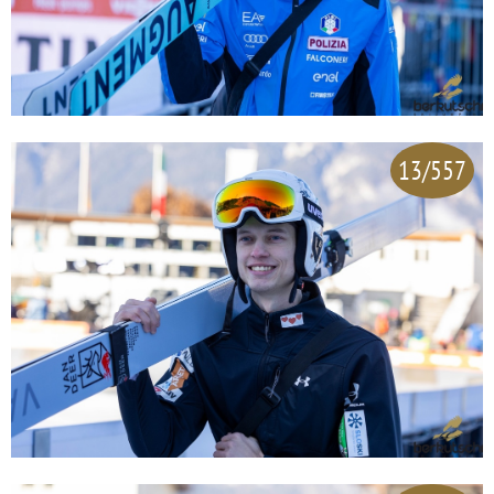
13/557