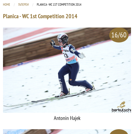
HOME
ГАЛЕРЕИ
CURRENT:
PLANICA - WC 1ST COMPETITION 2014
Planica - WC 1st Competition 2014
16/60
Antonin Hajek