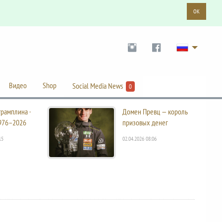
OK
Видео
Shop
Social Media News
0
трамплина ·
Домен Превц — король
976–2026
призовых денег
15
02.04.2026 08:06