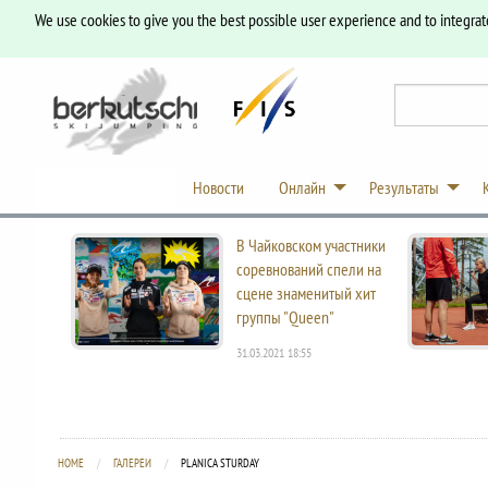
We use cookies to give you the best possible user experience and to integrat
Новости
Онлайн
Результаты
В Чайковском участники
соревнований спели на
сцене знаменитый хит
группы "Queen"
31.03.2021 18:55
HOME
ГАЛЕРЕИ
CURRENT:
PLANICA STURDAY