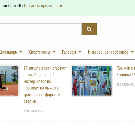
e social media.
Политика приватности
Календарь
Спортсмены
Галереи
Интересное и забавное
17 августа в сети стартует
Прыжки с 
первый цифровой
Хроника 1
мастер-класс по
01.05.2026 08:
прыжкам на лыжах с
трамплина в формате
реалити
15.08.2020 15:55