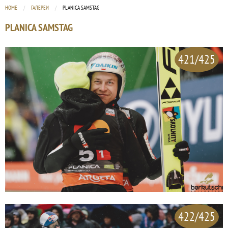
HOME
ГАЛЕРЕИ
CURRENT:
PLANICA SAMSTAG
PLANICA SAMSTAG
421/425
422/425