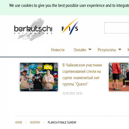
We use cookies to give you the best possible user experience and to integrat
Новости
Онлайн
Результаты
В Чайковском участники
соревнований спели на
сцене знаменитый хит
группы "Queen"
31.03.2021 18:55
HOME
ГАЛЕРЕИ
CURRENT:
PLANICA FINALE SUNDAY