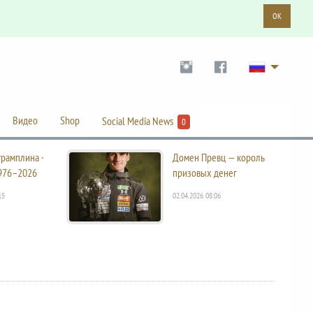
OK
Видео
Shop
Social Media News
0
трамплина ·
Домен Превц — король
976–2026
призовых денег
15
02.04.2026 08:06