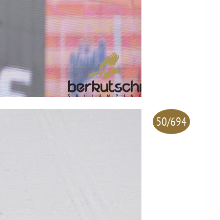
50/694