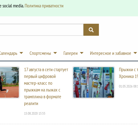
e social media.
Политика приватности
Календарь
Спортсмены
Галереи
Интересное и забавное
17 августа в сети стартует
Прыжки с 
первый цифровой
Хроника 1
мастер-класс по
01.05.2026 08:
прыжкам на лыжах с
трамплина в формате
реалити
15.08.2020 15:55