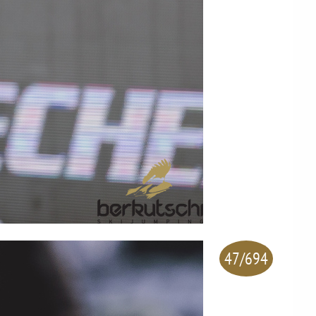
47/694